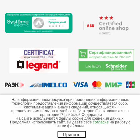
©2013-2026 ООО «Краснодарэлектро»
На информационном ресурсе при применении информационных
технологий предоставления информации осуществляется сбор,
Сайт носит информационный характер и не является
систематизация и анализ сведений, относящихся к
предпочтениям пользователей сети "Интернет", находящихся на
публичной офертой.
территории Российской Федерации
На сайте используются файлы cookie для хранения данных.
Стоимость товаров и их наличие не гарантируются.
Продолжая использовать сайт, вы даете свое
согласие
на работу с
этими файлами.
Принять