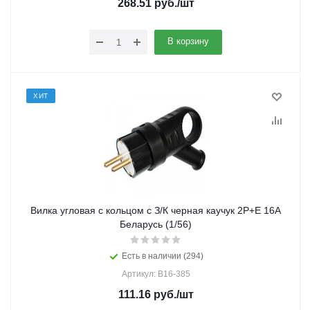
268.51
руб.
/шт
В корзину
ХИТ
Вилка угловая с кольцом с З/К черная каучук 2P+E 16А
Беларусь (1/56)
Есть в наличии (294)
Артикул: В16-385
111.16
руб.
/шт