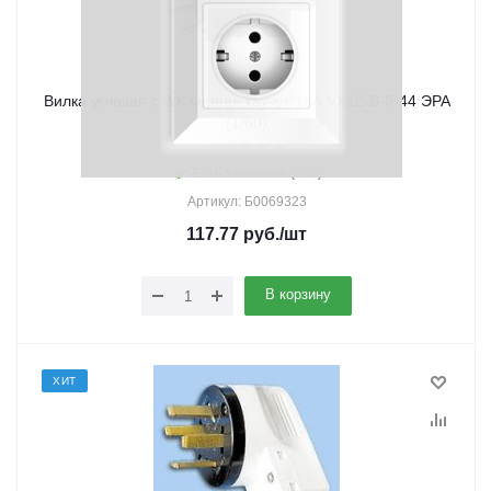
Вилка угловая с З/К черная каучук 16А VX12-B-IP44 ЭРА
(1/60)
Есть в наличии (385)
Артикул: Б0069323
117.77
руб.
/шт
В корзину
ХИТ