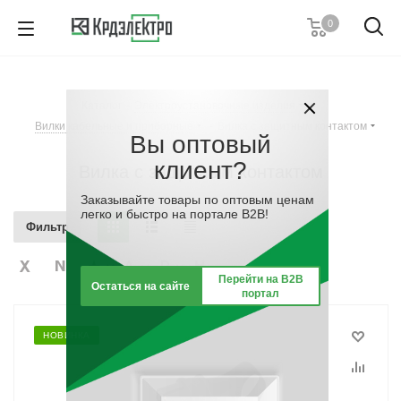
0
8 (861) 203-53-00
7 (861) 205-77-05
8 (800) 555-53-20
Каталог
-
Электроустановочные изделия
-
Пн-Пт с 8:00-17:00
Вилки кабельные и приборные
-
Вилка с защитным контактом
Вы оптовый
Заказать звонок
клиент?
Вилка с защитным контактом
Заказывайте товары по оптовым ценам
легко и быстро на портале B2B!
Фильтр
Перейти на B2B
Остаться на сайте
портал
НОВИНКА