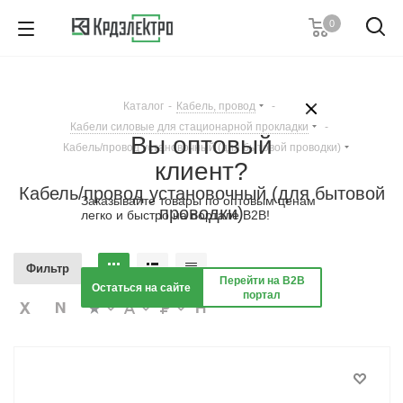
0
8 (861) 203-53-00
7 (861) 205-77-05
8 (800) 555-53-20
Каталог
-
Кабель, провод
-
Пн-Пт с 8:00-17:00
Кабели силовые для стационарной прокладки
-
Вы оптовый
Заказать звонок
Кабель/провод установочный (для бытовой проводки)
клиент?
Кабель/провод установочный (для бытовой
Заказывайте товары по оптовым ценам
проводки)
легко и быстро на портале B2B!
Фильтр
Перейти на B2B
Остаться на сайте
портал