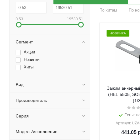
По хитам
По но
0.53
19530.51
НОВИНКА
Сегмент
Акции
Новинки
Хиты
Вид
Зажим анкерный
(HEL-5505, SO8
Производитель
(1/
Есть в н
Серия
Артикул: UZA
Модель/исполнение
441.05
р