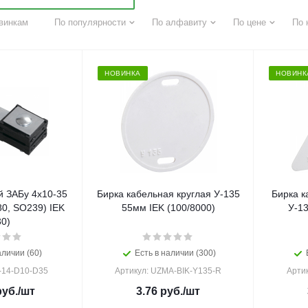
винкам
По популярности
По алфавиту
По цене
По 
НОВИНКА
НОВИНК
 ЗАБу 4х10-35
Бирка кабельная круглая У-135
Бирка к
0, SO239) IEK
55мм IEK (100/8000)
У-1
30)
аличии (60)
Есть в наличии (300)
-14-D10-D35
Артикул: UZMA-BIK-Y135-R
Арти
уб.
/шт
3.76
руб.
/шт