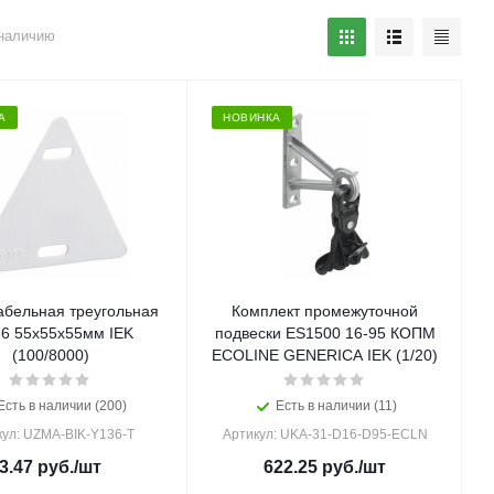
наличию
А
НОВИНКА
абельная треугольная
Комплект промежуточной
36 55х55х55мм IEK
подвески ES1500 16-95 КОПМ
(100/8000)
ECOLINE GENERICA IEK (1/20)
Есть в наличии (200)
Есть в наличии (11)
кул: UZMA-BIK-Y136-T
Артикул: UKA-31-D16-D95-ECLN
3.47
руб.
/шт
622.25
руб.
/шт