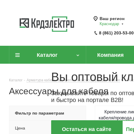
Ваш регион
Краснодар
8 (861) 203-53-00
Каталог
Компания
Вы оптовый кл
Каталог
-
Арматура кабельная, крепеж и аксессуары для кабеля
-
Акс
Аксессуары для кабеля
Заказывайте товары по опто
и быстро на портале B2B!
Крепление ли
Фильтр по параметрам
кабеля/провода
линий элек
Цена
Остаться на сайте
Пе