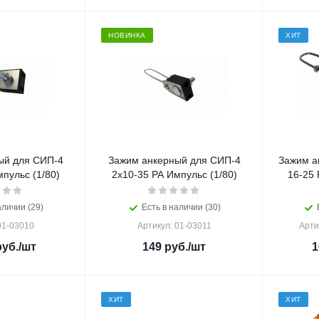
НОВИНКА
ХИТ
ый для СИП-4
Зажим анкерный для СИП-4
Зажим а
пульс (1/80)
2х10-35 PA Импульс (1/80)
16-25 
аличии (29)
Есть в наличии (30)
01-03010
Артикул: 01-03011
Арти
уб.
/шт
149
руб.
/шт
1
ХИТ
ХИТ