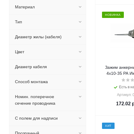
Материал
НОВИНКА
Тип
Диаметр жилы (кабеля)
Цвет
Диаметр кабеля
Зажим анкерн
4х10-35 PA Им
Способ монтажа
Есть в н
Артикул: 
Номин. поперечное
сечение проводника
172.02
р
С полем для надписи
ХИТ
Прозрачный