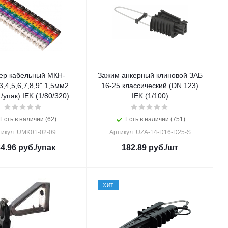
ер кабельный МКН-
Зажим анкерный клиновой ЗАБ
,3,4,5,6,7,8,9" 1,5мм2
16-25 классический (DN 123)
/упак) IEK (1/80/320)
IEK (1/100)
Есть в наличии (62)
Есть в наличии (751)
тикул: UMK01-02-09
Артикул: UZA-14-D16-D25-S
4.96
руб.
/упак
182.89
руб.
/шт
ХИТ