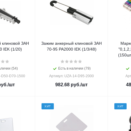
 клиновой ЗАН
Зажим анкерный клиновой ЗАН
Марк
 IEK (1/20)
70-95 РА2000 IEK (1/3/48)
"0,1,2
(150шт
аличии (54)
Есть в наличии (79)
4-D50-D70-1500
Артикул: UZA-14-D95-2000
Ар
уб.
/шт
982.68
руб.
/шт
48
ХИТ
ХИТ