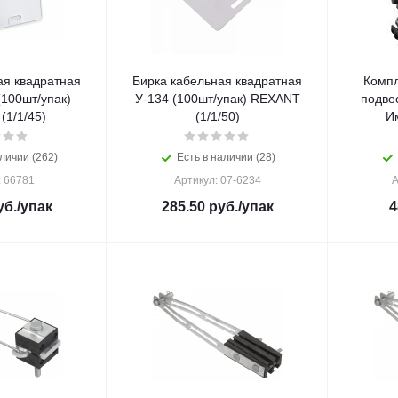
ая квадратная
Бирка кабельная квадратная
Компл
(100шт/упак)
У-134 (100шт/упак) REXANT
подве
 (1/1/45)
(1/1/50)
Им
личии (262)
Есть в наличии (28)
: 66781
Артикул: 07-6234
А
б.
/упак
285.50
руб.
/упак
4