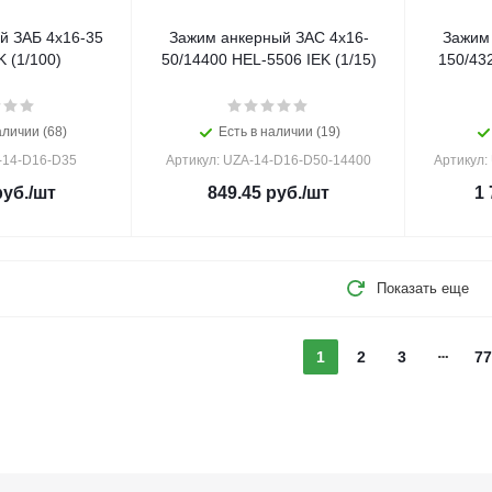
й ЗАБ 4х16-35
Зажим анкерный ЗАС 4х16-
Зажим 
 (1/100)
50/14400 HEL-5506 IEK (1/15)
150/432
аличии (68)
Есть в наличии (19)
-14-D16-D35
Артикул: UZA-14-D16-D50-14400
Артикул:
уб.
/шт
849.45
руб.
/шт
1 
Показать еще
1
2
3
77