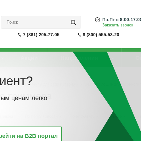
Пн-Пт с 8:00-17:0
Заказать звонок
7 (861) 205-77-05
8 (800) 555-53-20
Акции
Направления
О
иент?
Техника и инструменты для сада и газона
-
Комплектующие для газонного
го триммера
вым ценам легко
винкам
По популярности
По алфавиту
По цене
По 
рейти на B2B портал