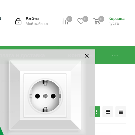
0
Войти
Корзина
0
0
0
пуста
Мой кабинет
плата и доставка
Контакты
 триммера
наличию