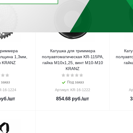
триммера
Катушка для триммера
Кату
олщина 1,3мм,
полуавтоматическая KR-115PA,
полуавт
в KRANZ
гайка M10x1,25, винт M10-M10
гайк
KRANZ
 заказ
Под заказ
R-16-1224
Артикул: KR-16-1222
Ар
уб.
/шт
854.68
руб.
/шт
3