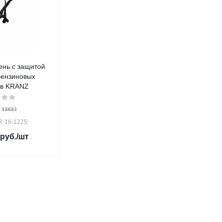
нь с защитой
бензиновыx
в KRANZ
 заказ
R-16-1225
руб.
/шт