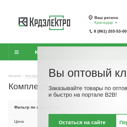
Ваш регион
Краснодар
8 (861) 203-53-00
Каталог
Компания
Вы оптовый кл
Каталог
-
Инструмент, измерительные приборы и средства защиты
-
Комплектующие для газонно
Заказывайте товары по опто
и быстро на портале B2B!
По хитам
По но
Фильтр по параметрам
Цена
Остаться на сайте
Пе