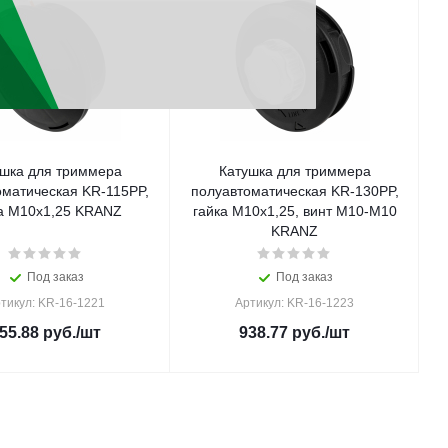
шка для триммера
Катушка для триммера
оматическая KR-115PP,
полуавтоматическая KR-130PP,
а М10x1,25 KRANZ
гайка M10x1,25, винт M10-M10
KRANZ
Под заказ
Под заказ
тикул: KR-16-1221
Артикул: KR-16-1223
55.88
руб.
/шт
938.77
руб.
/шт