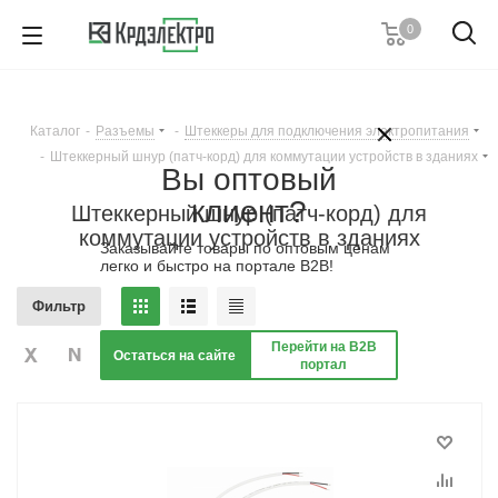
0
8 (861) 203-53-00
7 (861) 205-77-05
8 (800) 555-53-20
Каталог
-
Разъемы
-
Штеккеры для подключения электропитания
Пн-Пт с 8:00-17:00
-
Штеккерный шнур (патч-корд) для коммутации устройств в зданиях
Вы оптовый
Заказать звонок
клиент?
Штеккерный шнур (патч-корд) для
коммутации устройств в зданиях
Заказывайте товары по оптовым ценам
легко и быстро на портале B2B!
Фильтр
Перейти на B2B
Остаться на сайте
портал