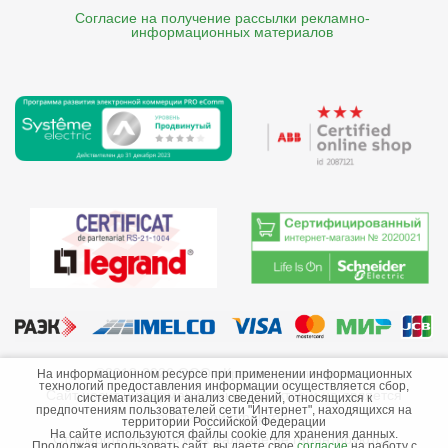
Согласие на получение рассылки рекламно- 

    информационных материалов
©2013-2026 ООО «Краснодарэлектро»
На информационном ресурсе при применении информационных
технологий предоставления информации осуществляется сбор,
Сайт носит информационный характер и не является
систематизация и анализ сведений, относящихся к
предпочтениям пользователей сети "Интернет", находящихся на
публичной офертой.
территории Российской Федерации
На сайте используются файлы cookie для хранения данных.
Стоимость товаров и их наличие не гарантируются.
Продолжая использовать сайт, вы даете свое
согласие
на работу с