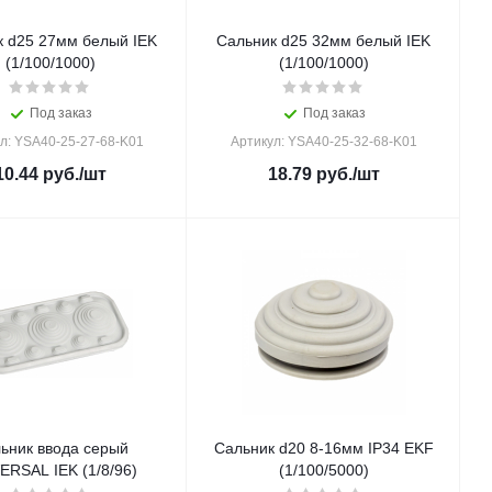
к d25 27мм белый IEK
Сальник d25 32мм белый IEK
(1/100/1000)
(1/100/1000)
Под заказ
Под заказ
л: YSA40-25-27-68-K01
Артикул: YSA40-25-32-68-K01
10.44
руб.
/шт
18.79
руб.
/шт
ьник ввода серый
Сальник d20 8-16мм IP34 EKF
ERSAL IEK (1/8/96)
(1/100/5000)