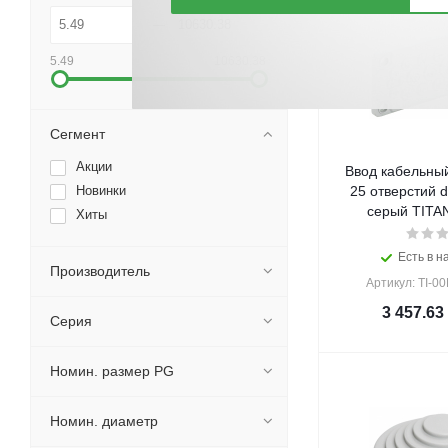
5.49
10630.38
Сегмент
Акции
Ввод кабельны
Новинки
25 отверстий 
серый TITAN
Хиты
Есть в н
Производитель
Артикул: TI-0
3 457.63
Серия
Номин. размер PG
Номин. диаметр