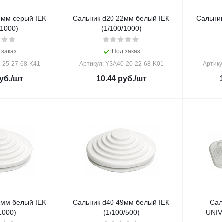
7мм серый IEK
Сальник d20 22мм белый IEK
Сальни
/1000)
(1/100/1000)
 заказ
Под заказ
-25-27-68-K41
Артикул: YSA40-20-22-68-K01
Артику
уб.
/шт
10.44
руб.
/шт
7мм белый IEK
Сальник d40 49мм белый IEK
Сал
1000)
(1/100/500)
UNIV