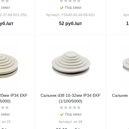
 заказ
Под заказ
2-37-68-K01-050
Артикул: YSA40-40-49-68-K01
Арт
уб.
/шт
52
руб.
/шт
1
20мм IP34 EKF
Сальник d38 10-32мм IP34 EKF
Сальник
/5000)
(1/100/5000)
 заказ
Под заказ
: as-25
Артикул: as-38