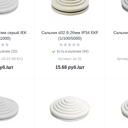
2мм серый IEK
Сальник d32 8-26мм IP34 EKF
Сальни
/1000)
(1/100/5000)
аличии (20)
Есть в наличии (94)
-20-22-68-K41
Артикул: as-32
Артику
уб.
/шт
15.68
руб.
/шт