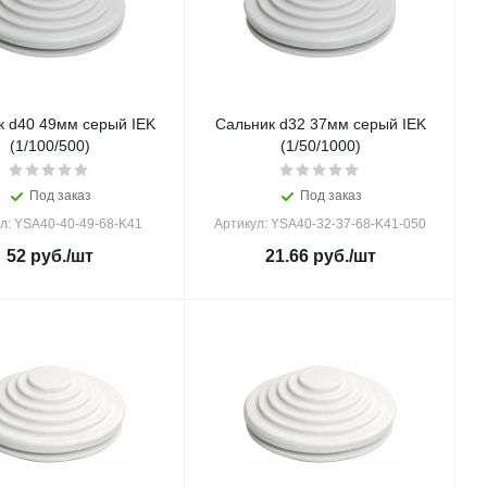
к d40 49мм серый IEK
Сальник d32 37мм серый IEK
(1/100/500)
(1/50/1000)
Под заказ
Под заказ
л: YSA40-40-49-68-K41
Артикул: YSA40-32-37-68-K41-050
52
руб.
/шт
21.66
руб.
/шт