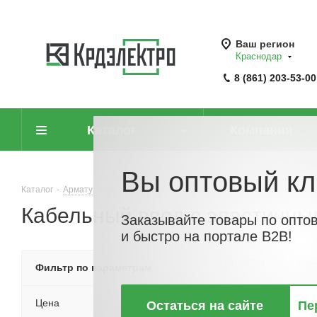
Ваш регион
Краснодар
8 (861) 203-53-00
Каталог
Компания
Вы оптовый кл
Каталог
-
Арматура кабельная, крепеж и аксессуары для кабеля
-
Ка
Кабельный ввод с эластичны
Заказывайте товары по опто
и быстро на портале B2B!
По хитам
По но
Фильтр по параметрам
Цена
Остаться на сайте
Пе
НОВИНКА