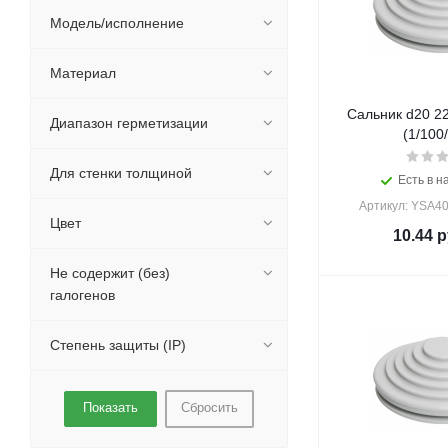
Модель/исполнение
Материал
Сальник d20 2
Диапазон герметизации
(1/100
Для стенки толщиной
Есть в н
Артикул: YSA40
Цвет
10.44
р
Не содержит (без)
галогенов
Степень защиты (IP)
Сбросить