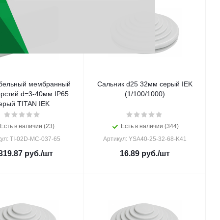
абельный мембранный
Сальник d25 32мм серый IEK
ерстий d=3-40мм IP65
(1/100/1000)
ерый TITAN IEK
Есть в наличии (23)
Есть в наличии (344)
ул: TI-02D-MC-037-65
Артикул: YSA40-25-32-68-K41
319.87
руб.
/шт
16.89
руб.
/шт