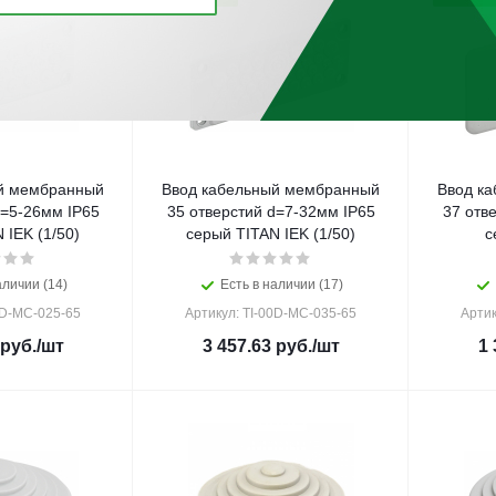
й мембранный
Ввод кабельный мембранный
Ввод к
d=5-26мм IP65
35 отверстий d=7-32мм IP65
37 отв
 IEK (1/50)
серый TITAN IEK (1/50)
с
аличии (14)
Есть в наличии (17)
0D-MC-025-65
Артикул: TI-00D-MC-035-65
Артик
руб.
/шт
3 457.63
руб.
/шт
1 