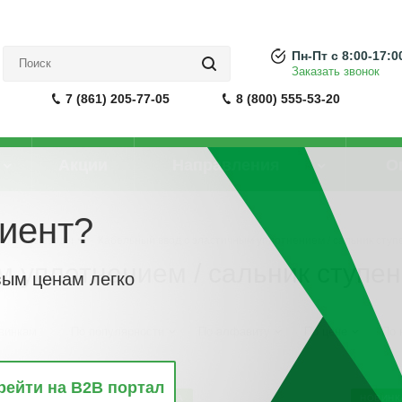
Пн-Пт с 8:00-17:0
Заказать звонок
7 (861) 205-77-05
8 (800) 555-53-20
Акции
Направления
О
иент?
бельные вводы
-
Кабельный ввод с эластичным уплотнением / сальник ст
м уплотнением / сальник ступ
вым ценам легко
винкам
По популярности
По алфавиту
По цене
По 
рейти на B2B портал
НОВИНКА
НОВИНК