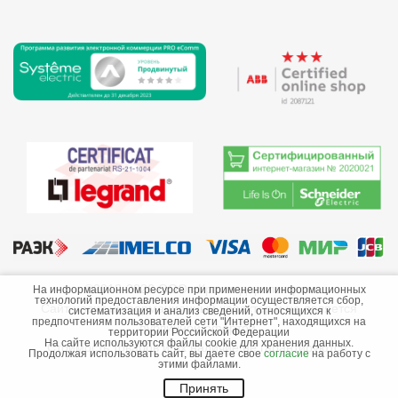
©2013-2026 ООО «Краснодарэлектро»
На информационном ресурсе при применении информационных
технологий предоставления информации осуществляется сбор,
Сайт носит информационный характер и не является
систематизация и анализ сведений, относящихся к
предпочтениям пользователей сети "Интернет", находящихся на
публичной офертой.
территории Российской Федерации
На сайте используются файлы cookie для хранения данных.
Стоимость товаров и их наличие не гарантируются.
Продолжая использовать сайт, вы даете свое
согласие
на работу с
этими файлами.
Принять