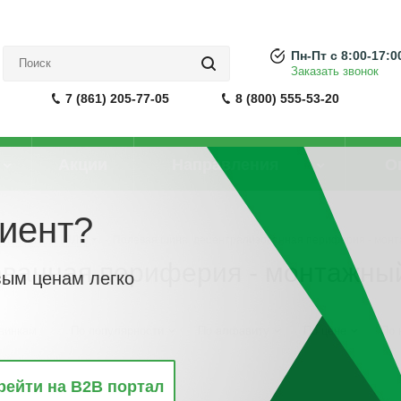
Пн-Пт с 8:00-17:0
Заказать звонок
7 (861) 205-77-05
8 (800) 555-53-20
Акции
Направления
О
иент?
онтроллеры (ПЛК)
-
Полевая шина, децентрализованная периферия - монт
ванная периферия - монтажный
вым ценам легко
винкам
По популярности
По алфавиту
По цене
По 
рейти на B2B портал