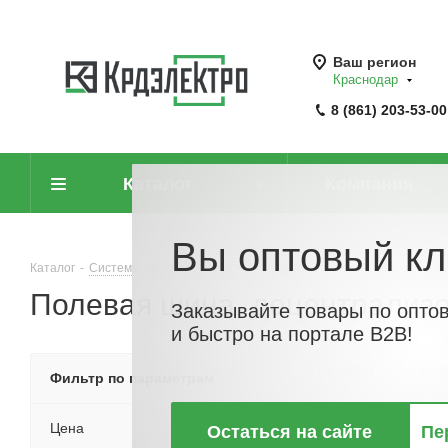
Ваш регион
Краснодар
8 (861) 203-53-00
Каталог
Компания
Вы оптовый кл
Каталог
-
Системы автоматизации
-
Программируемые логические к
Полевая шина, децентрализо
Заказывайте товары по опто
и быстро на портале B2B!
По хитам
По но
Фильтр по параметрам
Цена
Остаться на сайте
Пе