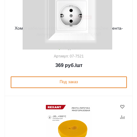
Хомут кабельный (стяжка) 5000ммx20ммx2мм лента-
липучка пластик белый REXANT
Под заказ
Артикул: 07-7521
369
руб.
/шт
Под заказ