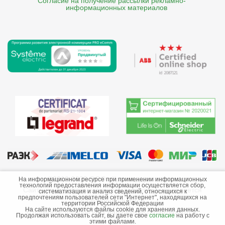
Согласие на получение рассылки рекламно- 

    информационных материалов
©2013-2026 ООО «Краснодарэлектро»
На информационном ресурсе при применении информационных
технологий предоставления информации осуществляется сбор,
Сайт носит информационный характер и не является
систематизация и анализ сведений, относящихся к
предпочтениям пользователей сети "Интернет", находящихся на
публичной офертой.
территории Российской Федерации
На сайте используются файлы cookie для хранения данных.
Стоимость товаров и их наличие не гарантируются.
Продолжая использовать сайт, вы даете свое
согласие
на работу с
этими файлами.