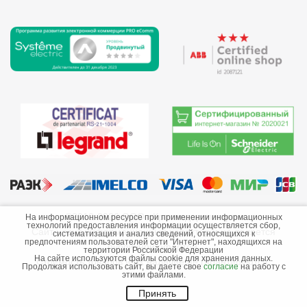
©2013-2026 ООО «Краснодарэлектро»
На информационном ресурсе при применении информационных
технологий предоставления информации осуществляется сбор,
Сайт носит информационный характер и не является
систематизация и анализ сведений, относящихся к
предпочтениям пользователей сети "Интернет", находящихся на
публичной офертой.
территории Российской Федерации
На сайте используются файлы cookie для хранения данных.
Стоимость товаров и их наличие не гарантируются.
Продолжая использовать сайт, вы даете свое
согласие
на работу с
этими файлами.
Принять