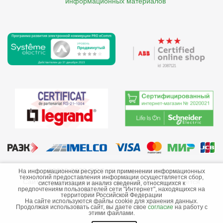
    информационных материалов
©2013-2026 ООО «Краснодарэлектро»
На информационном ресурсе при применении информационных
технологий предоставления информации осуществляется сбор,
Сайт носит информационный характер и не является
систематизация и анализ сведений, относящихся к
предпочтениям пользователей сети "Интернет", находящихся на
публичной офертой.
территории Российской Федерации
На сайте используются файлы cookie для хранения данных.
Стоимость товаров и их наличие не гарантируются.
Продолжая использовать сайт, вы даете свое
согласие
на работу с
этими файлами.