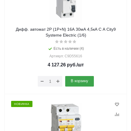
Дифф. автомат 2Р (1Р+N) 16А 30мА 4,5кА С A City9
Systeme Electric (1/6)
Есть в наличии (4)
Артикул: C9D55616
4 127.26
руб.
/шт
В корзину
НОВИНКА