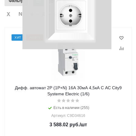
Фильтр
ХИТ
АКЦИЯ
Дифф. автомат 2Р (1Р+N) 16А 30мА 4,5кА C АС City9
Systeme Electric (1/6)
Есть в наличии (255)
Артикул: C9D34616
3 588.02
руб.
/шт