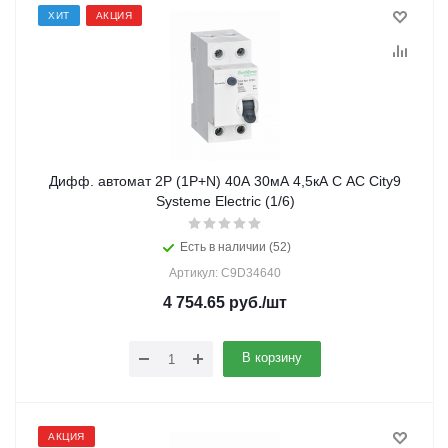
ХИТ
АКЦИЯ
Дифф. автомат 2Р (1Р+N) 40А 30мА 4,5кА С AC City9
Systeme Electric (1/6)
Есть в наличии (52)
Артикул: C9D34640
4 754.65
руб.
/шт
В корзину
АКЦИЯ