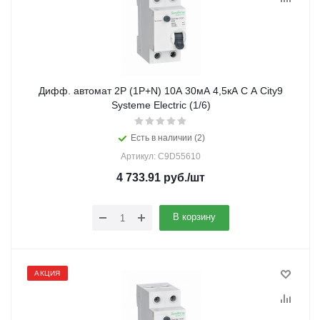
Дифф. автомат 2Р (1Р+N) 10А 30мА 4,5кА C А City9
Systeme Electric (1/6)
Есть в наличии (2)
Артикул: C9D55610
4 733.91
руб.
/шт
В корзину
АКЦИЯ