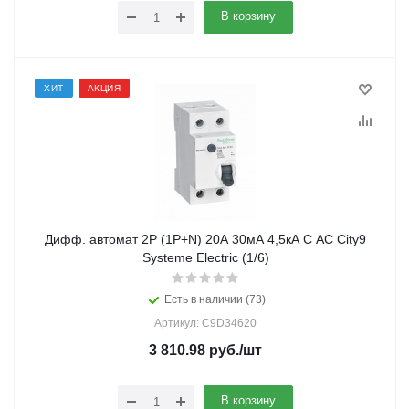
В корзину
ХИТ
АКЦИЯ
Дифф. автомат 2Р (1Р+N) 20А 30мА 4,5кА C АС City9
Systeme Electric (1/6)
Есть в наличии (73)
Артикул: C9D34620
3 810.98
руб.
/шт
В корзину