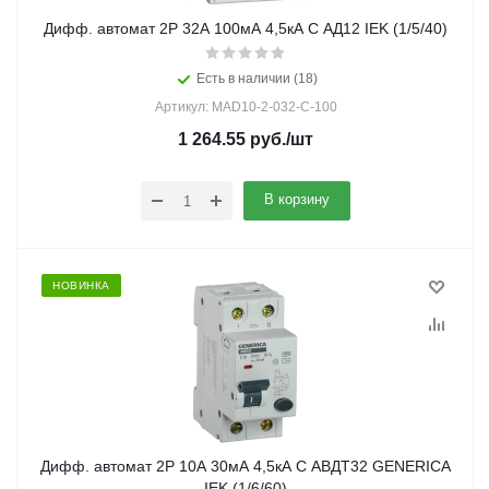
Дифф. автомат 2Р 32А 100мА 4,5кА С АД12 IEK (1/5/40)
Есть в наличии (18)
Артикул: MAD10-2-032-C-100
1 264.55
руб.
/шт
В корзину
НОВИНКА
Дифф. автомат 2Р 10А 30мА 4,5кА C АВДТ32 GENERICA
IEK (1/6/60)