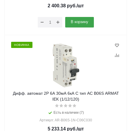
2 400.38
руб.
/шт
В корзину
НОВИНКА
Дифф. автомат 2Р 6А 30мА 6кА С тип АС B06S ARMAT
IEK (1/12/120)
Есть в наличии (7)
Артикул: AR-B06S-1N-C06C030
5 233.14
руб.
/шт