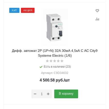
ХИТ
АКЦИЯ
Дифф. автомат 2Р (1Р+N) 32А 30мА 4,5кА C АС City9
Systeme Electric (1/6)
Есть в наличии (23)
Артикул: C9D34632
4 500.58
руб.
/шт
В корзину