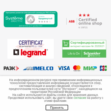
©2013-2026 ООО «Краснодарэлектро»
На информационном ресурсе при применении информационных
технологий предоставления информации осуществляется сбор,
Сайт носит информационный характер и не является
систематизация и анализ сведений, относящихся к
предпочтениям пользователей сети "Интернет", находящихся на
публичной офертой.
территории Российской Федерации
На сайте используются файлы cookie для хранения данных.
Стоимость товаров и их наличие не гарантируются.
Продолжая использовать сайт, вы даете свое
согласие
на работу с
этими файлами.
Принять