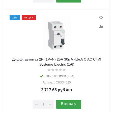
ХИТ
АКЦИЯ
Дифф. автомат 2Р (1Р+N) 25А 30мА 4,5кА C АС City9
Systeme Electric (1/6)
Есть в наличии (123)
Артикул: C9D34625
3 717.65
руб.
/шт
В корзину