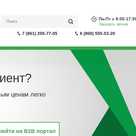
Пн-Пт с 8:00-17:0
Заказать звонок
7 (861) 205-77-05
8 (800) 555-53-20
Акции
Направления
О
иент?
в сборе
-
Лампа индикаторная взрывозащищённая
озащищённая
вым ценам легко
винкам
По популярности
По алфавиту
По цене
По 
рейти на B2B портал