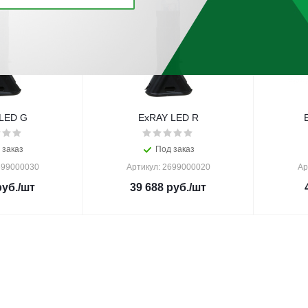
LED G
ExRAY LED R
 заказ
Под заказ
699000030
Артикул: 2699000020
Ар
уб.
/шт
39 688
руб.
/шт