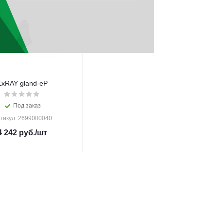
ExRAY gland-eP
Под заказ
тикул: 2699000040
4 242
руб.
/шт