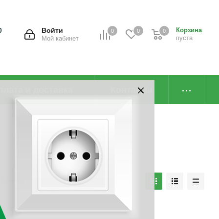
0
Войти
Корзина
0
0
0
пуста
Мой кабинет
плата и доставка
Контакты
наличию