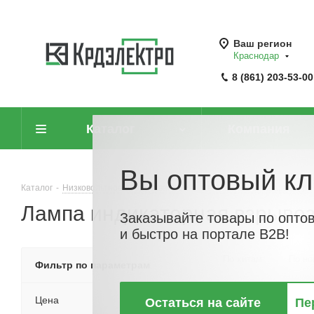
Ваш регион
Краснодар
8 (861) 203-53-00
Каталог
Компания
Вы оптовый кл
Каталог
-
Низковольтное оборудование
-
Светосигнальная арматура 
Лампа индикаторная взрыв
Заказывайте товары по опто
и быстро на портале B2B!
По хитам
По но
Фильтр по параметрам
Цена
Остаться на сайте
Пе