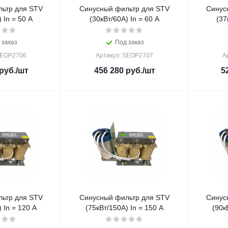
ьтр для STV
Синусный фильтр для STV
Синус
 In = 50 A
(30кВт/60A) In = 60 A
(37
 заказ
Под заказ
SEOP2706
Артикул: SEOP2707
А
руб.
/шт
456 280
руб.
/шт
5
ьтр для STV
Синусный фильтр для STV
Синус
 In = 120 A
(75кВт/150A) In = 150 A
(90к