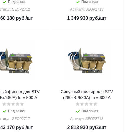
Под заказ
Под заказ
ртикул: SEOP2712
Артикул: SEOP2713
060 180
руб.
/шт
1 349 930
руб.
/шт
ный фильтр для STV
Синусный фильтр для STV
Вт/480A) In = 500 A
(280кВт/530A) In = 600 A
Под заказ
Под заказ
ртикул: SEOP2717
Артикул: SEOP2718
743 170
руб.
/шт
2 813 930
руб.
/шт