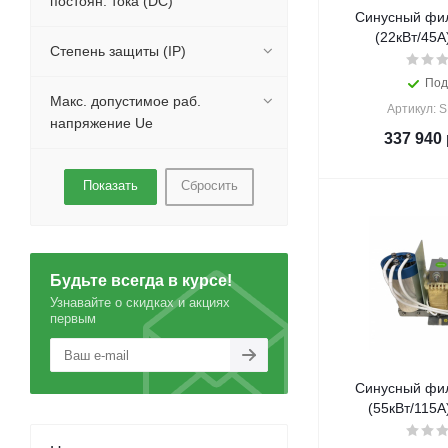
постоян. тока (DC)
Синусный фил
(22кВт/45A)
Степень защиты (IP)
Под
Макс. допустимое раб.
Артикул: 
напряжение Ue
337 940
Сбросить
Будьте всегда в курсе!
Узнавайте о скидках и акциях
первым
Синусный фил
(55кВт/115A)