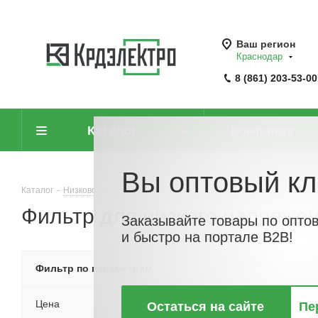
Ваш регион
Краснодар
8 (861) 203-53-00
Каталог
Компания
Вы оптовый кл
Каталог
-
Низковольтное оборудование
-
Низковольтные устройства 
Фильтр для низкого напряже
Заказывайте товары по опто
и быстро на портале B2B!
По хитам
По но
Фильтр по параметрам
Цена
Остаться на сайте
Пе