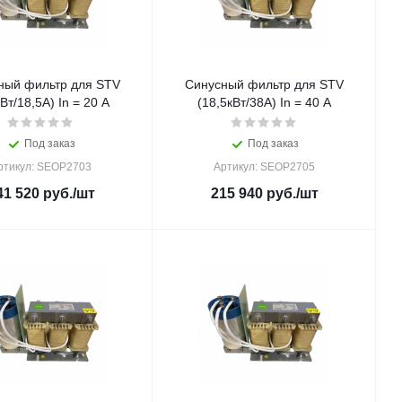
ный фильтр для STV
Синусный фильтр для STV
кВт/18,5A) In = 20 A
(18,5кВт/38A) In = 40 A
Под заказ
Под заказ
ртикул: SEOP2703
Артикул: SEOP2705
41 520
руб.
/шт
215 940
руб.
/шт