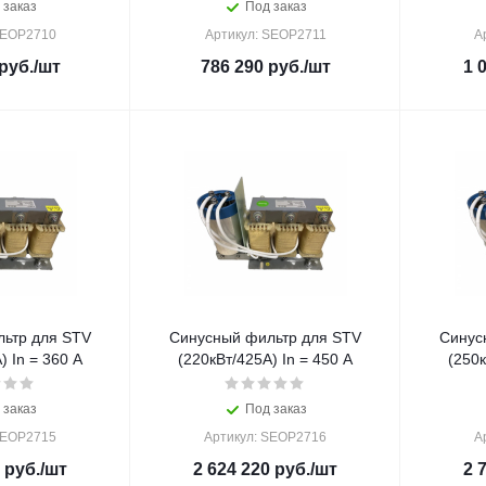
 заказ
Под заказ
SEOP2710
Артикул: SEOP2711
А
руб.
/шт
786 290
руб.
/шт
1 
ьтр для STV
Синусный фильтр для STV
Синус
) In = 360 A
(220кВт/425A) In = 450 A
(250к
 заказ
Под заказ
SEOP2715
Артикул: SEOP2716
А
руб.
/шт
2 624 220
руб.
/шт
2 