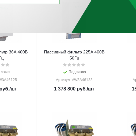
ьтр 36А 400В
Пассивный фильтр 225А 400В
Гц
50Гц
 заказ
Под заказ
VW3A46125
Артикул: VW3A46133
А
руб.
/шт
1 378 800
руб.
/шт
1