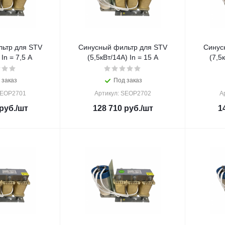
ьтр для STV
Синусный фильтр для STV
Синус
 In = 7,5 A
(5,5кВт/14A) In = 15 A
(7,5
 заказ
Под заказ
SEOP2701
Артикул: SEOP2702
А
руб.
/шт
128 710
руб.
/шт
1