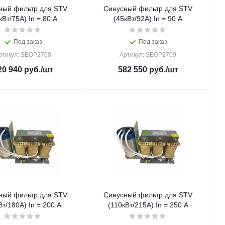
ный фильтр для STV
Синусный фильтр для STV
кВт/75A) In = 80 A
(45кВт/92A) In = 90 A
Под заказ
Под заказ
ртикул: SEOP2708
Артикул: SEOP2709
20 940
руб.
/шт
582 550
руб.
/шт
ный фильтр для STV
Синусный фильтр для STV
Вт/180A) In = 200 A
(110кВт/215A) In = 250 A