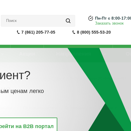
Пн-Пт с 8:00-17:0
Заказать звонок
7 (861) 205-77-05
8 (800) 555-53-20
Акции
Направления
О
иент?
различного назначения и аксессуары
-
Фильтр для низкого напряжения
ния
вым ценам легко
винкам
По популярности
По алфавиту
По цене
По 
рейти на B2B портал