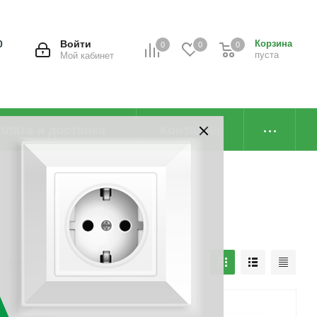
0
Войти
Корзина
0
0
0
пуста
Мой кабинет
плата и доставка
Контакты
наличию