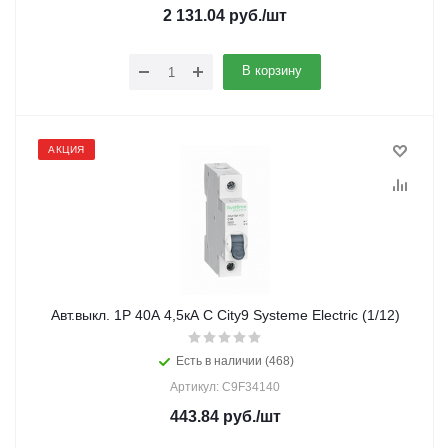
2 131.04
руб.
/шт
В корзину
АКЦИЯ
Авт.выкл. 1Р 40А 4,5кА С City9 Systeme Electric (1/12)
Есть в наличии (468)
Артикул: C9F34140
443.84
руб.
/шт