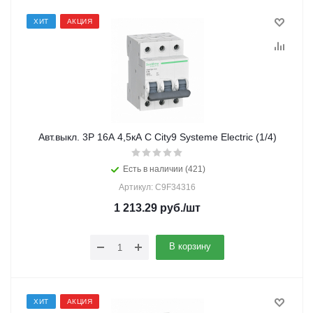
ХИТ
АКЦИЯ
Авт.выкл. 3Р 16А 4,5кА С City9 Systeme Electric (1/4)
Есть в наличии (421)
Артикул: C9F34316
1 213.29
руб.
/шт
В корзину
ХИТ
АКЦИЯ