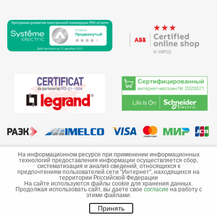
©2013-2026 ООО «Краснодарэлектро»
На информационном ресурсе при применении информационных
технологий предоставления информации осуществляется сбор,
Сайт носит информационный характер и не является
систематизация и анализ сведений, относящихся к
предпочтениям пользователей сети "Интернет", находящихся на
публичной офертой.
территории Российской Федерации
На сайте используются файлы cookie для хранения данных.
Стоимость товаров и их наличие не гарантируются.
Продолжая использовать сайт, вы даете свое
согласие
на работу с
этими файлами.
Принять