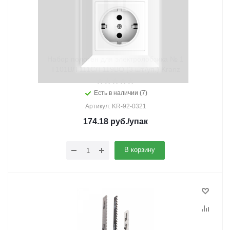
Набор полотен для электролобзика № 1
T101B/T111C/T119BO (3 шт./уп.) Kranz
Есть в наличии (7)
Артикул: KR-92-0321
174.18
руб.
/упак
В корзину