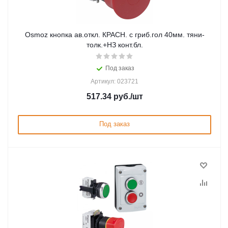
Osmoz кнопка ав.откл. КРАСН. с гриб.гол 40мм. тяни-
толк.+НЗ конт.бл.
Под заказ
Артикул: 023721
517.34
руб.
/шт
Под заказ