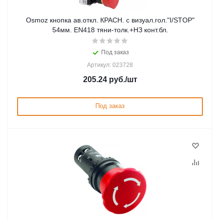
Osmoz кнопка ав.откл. КРАСН. с визуал.гол."I/STOP"
54мм. EN418 тяни-толк.+НЗ конт.бл.
Под заказ
Артикул: 023728
205.24
руб.
/шт
Под заказ