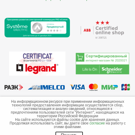
©2013-2026 ООО «Краснодарэлектро»
На информационном ресурсе при применении информационных
технологий предоставления информации осуществляется сбор,
Сайт носит информационный характер и не является
систематизация и анализ сведений, относящихся к
предпочтениям пользователей сети "Интернет", находящихся на
публичной офертой.
территории Российской Федерации
На сайте используются файлы cookie для хранения данных.
Стоимость товаров и их наличие не гарантируются.
Продолжая использовать сайт, вы даете свое
согласие
на работу с
этими файлами.