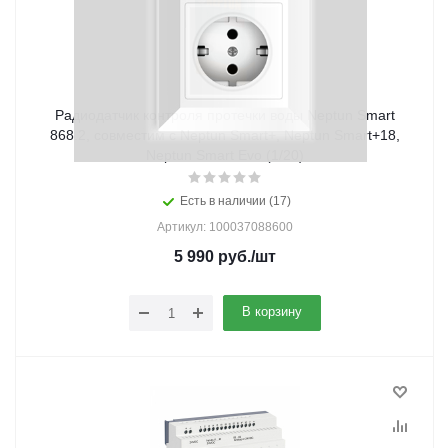
Радиодатчик контроля протечки воды Neptun Smart
868.2, совместим с Neptun Smart+, Neptun Smart+18,
Neptun Smart Evo (1/20)
Есть в наличии (17)
Артикул: 100037088600
5 990
руб.
/шт
В корзину