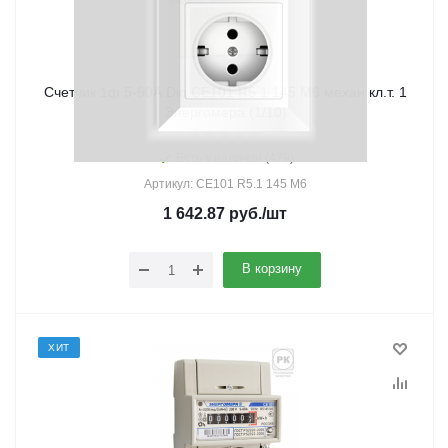
Счетчик 1ф 5-60А Din СЕ101 R5.1 145 M6 механ кл.т. 1
Энергомера (1/10)
Есть в наличии (479)
Артикул: CE101 R5.1 145 M6
1 642.87
руб.
/шт
В корзину
ХИТ