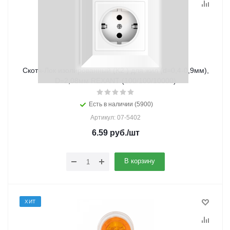
Скотч-Лок изолированный (K2 ) для жил (d=0,4-0,9мм),
D=2,08мм REXANT (100/100/10000)
Есть в наличии (5900)
Артикул: 07-5402
6.59
руб.
/шт
В корзину
ХИТ