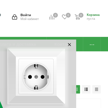
0
Войти
Корзина
0
0
0
пуста
Мой кабинет
плата и доставка
Контакты
наличию