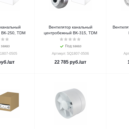
 канальный
Вентилятор канальный
Вентиля
 ВК-250, TDM
центробежный ВК-315, TDM
 заказ
Под заказ
Q1807-0505
Артикул: SQ1807-0506
Ар
уб.
/шт
22 785
руб.
/шт