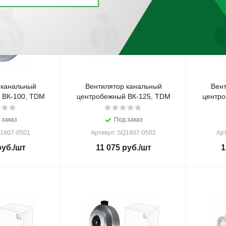
 канальный
Вентилятор канальный
Вент
 ВК-100, TDM
центробежный ВК-125, TDM
центро
 заказ
Под заказ
Q1807-0501
Артикул: SQ1807-0502
Ар
уб.
/шт
11 075
руб.
/шт
1