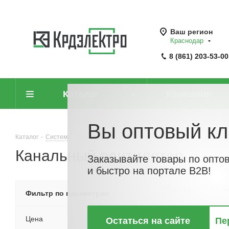
Ваш регион
Краснодар
8 (861) 203-53-00
Каталог
Компания
Вы оптовый кл
Каталог
-
Системы обогрева, вентиляции, климатотехника
-
Вентиля
Канальный вентилятор
Заказывайте товары по опто
и быстро на портале B2B!
По хитам
По но
Фильтр по параметрам
Цена
Остаться на сайте
Пе