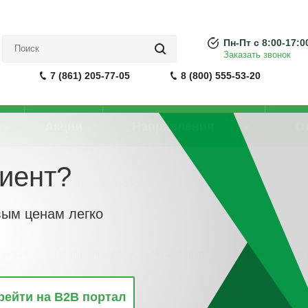
Пн-Пт с 8:00-17:0
Заказать звонок
7 (861) 205-77-05
8 (800) 555-53-20
Акции
Направления
О
иент?
торы
-
Канальный вентилятор
вым ценам легко
винкам
По популярности
По алфавиту
По цене
По 
рейти на B2B портал