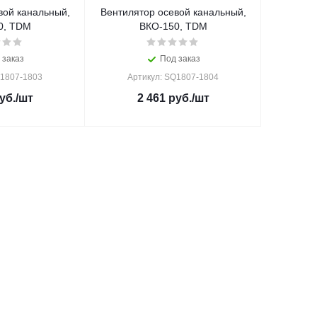
вой канальный,
Вентилятор осевой канальный,
0, TDM
ВКО-150, TDM
 заказ
Под заказ
Q1807-1803
Артикул: SQ1807-1804
уб.
/шт
2 461
руб.
/шт