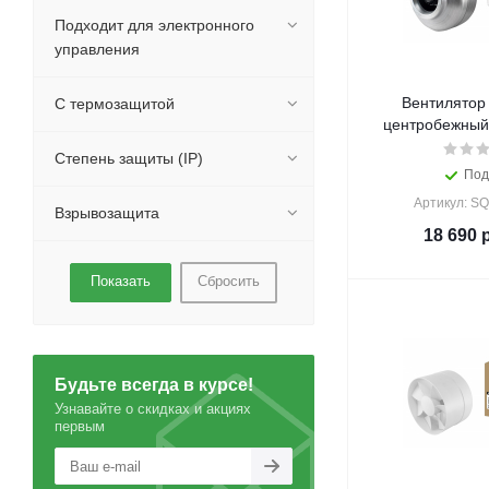
Подходит для электронного
управления
Вентилятор
С термозащитой
центробежный
Степень защиты (IP)
Под
Артикул: S
Взрывозащита
18 690
р
Сбросить
Будьте всегда в курсе!
Узнавайте о скидках и акциях
первым