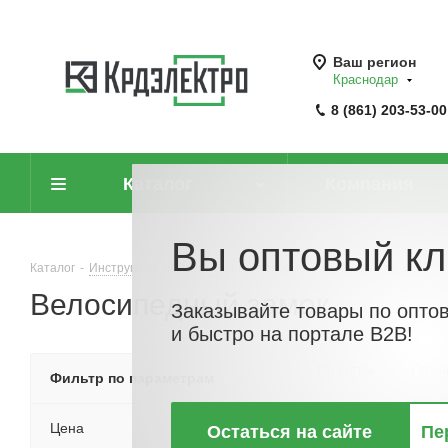
Ваш регион
Краснодар
8 (861) 203-53-00
Каталог
Компания
Вы оптовый кл
Каталог
-
Инструмент, измерительные приборы и средства защиты
-
Велосипедный замок
Заказывайте товары по опто
и быстро на портале B2B!
По хитам
По но
Фильтр по параметрам
Цена
Остаться на сайте
Пе