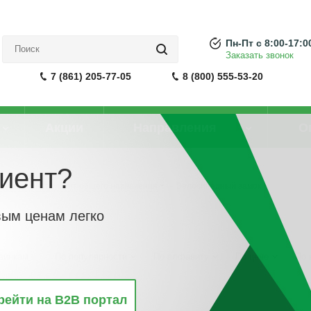
Пн-Пт с 8:00-17:0
Заказать звонок
7 (861) 205-77-05
8 (800) 555-53-20
Акции
Направления
О
иент?
Ручной инструмент общего назначения
-
Велосипедный замок
вым ценам легко
винкам
По популярности
По алфавиту
По цене
По 
рейти на B2B портал