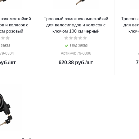
 взломостойкий
Тросовый замок взломостойкий
Тросовы
в и колясок с
для велосипедов и колясок с
для вел
см розовый
ключом 100 см черный
ключ
 заказ
Под заказ
 79-0304
Артикул: 79-0306
уб.
/шт
620.38
руб.
/шт
7