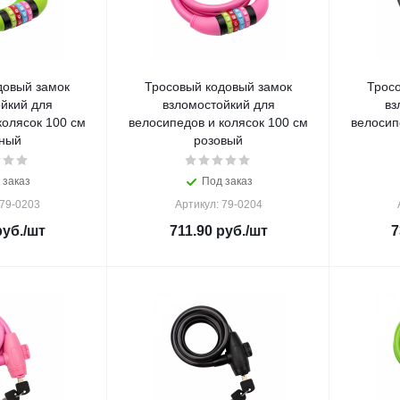
довый замок
Тросовый кодовый замок
Трос
йкий для
взломостойкий для
вз
колясок 100 см
велосипедов и колясок 100 см
велосип
ный
розовый
 заказ
Под заказ
 79-0203
Артикул: 79-0204
уб.
/шт
711.90
руб.
/шт
7