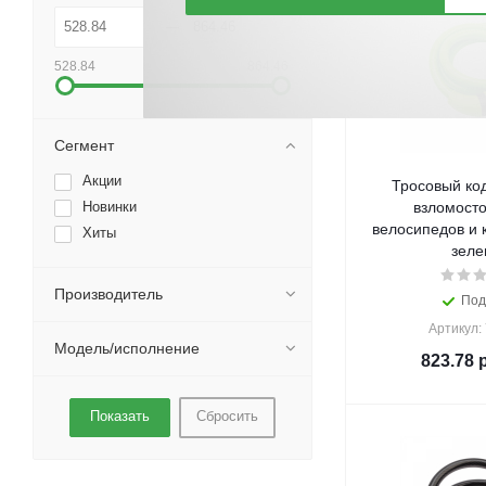
528.84
864.46
Сегмент
Акции
Тросовый ко
Новинки
взломосто
велосипедов и 
Хиты
зеле
Производитель
Под
Артикул:
Модель/исполнение
823.78
р
Сбросить