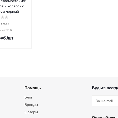
 взломостойкий
в и колясок с
 см черный
 заказ
 79-0316
уб.
/шт
Помощь
Будьте всегда
Блог
Бренды
Обзоры
Оставайтесь 