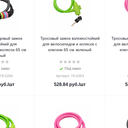
довый замок
Тросовый замок взломостойкий
Тросовы
йкий для
для велосипедов и колясок с
для вел
колясок 65 см
ключом 65 см зеленый
клю
ный
 заказ
Под заказ
 79-0266
Артикул: 79-0363
уб.
/шт
528.84
руб.
/шт
5