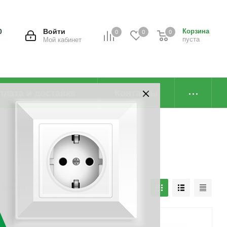
0
Войти
Корзина
0
0
0
пуста
Мой кабинет
плата и доставка
Контакты
наличию