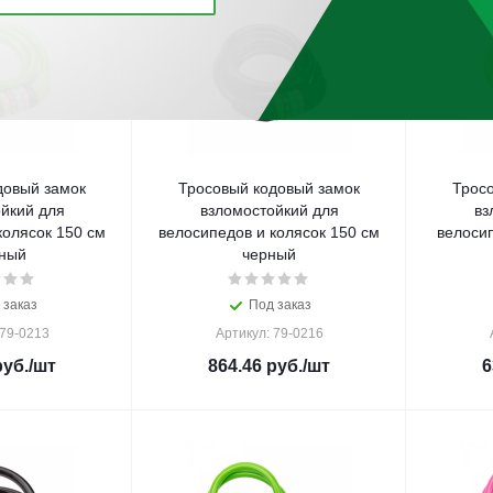
довый замок
Тросовый кодовый замок
Трос
йкий для
взломостойкий для
вз
колясок 150 см
велосипедов и колясок 150 см
велосип
ный
черный
 заказ
Под заказ
 79-0213
Артикул: 79-0216
уб.
/шт
864.46
руб.
/шт
6