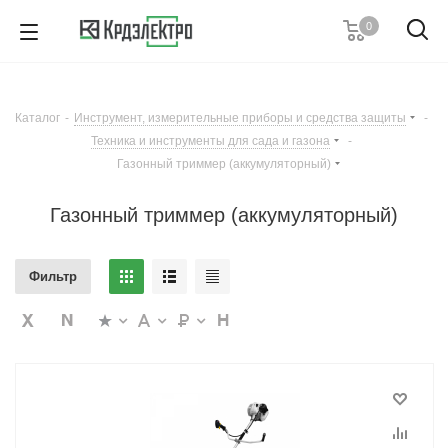
0
8 (861) 203-53-00
7 (861) 205-77-05
8 (800) 555-53-20
Каталог
-
Инструмент, измерительные приборы и средства защиты
-
Пн-Пт с 8:00-17:00
Техника и инструменты для сада и газона
-
Заказать звонок
Газонный триммер (аккумуляторный)
Газонный триммер (аккумуляторный)
Фильтр