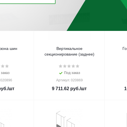
.зона шин
Вертикальное
Го
секционирование (заднее)
 заказ
Под заказ
 020896
Артикул: 020869
уб.
/шт
9 711.62
руб.
/шт
1