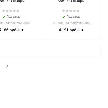
BB TUR шкафы
ABB TUR шкафы
Под заказ
Под заказ
ул: 1STQ008693A0000
Артикул: 1STQ008695A0000
5 166
руб.
/шт
4 191
руб.
/шт