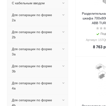
С кабельным вводом
Разделительна
Для сепарации по форме
шкафа 700x800
2a
ABB TUR
Для сепарации по форме
Под
2b
Артикул: 1ST
8 763
р
Для сепарации по форме
3a
Для сепарации по форме
3b
Для сепарации по форме
4a
Для сепарации по форме
4b