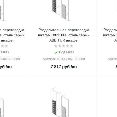
я перегородка
Разделительная перегородка
Раздел
0 сталь серый
шкафа 180x1000 сталь серый
шкафа 
 шкафы
ABB TUR шкафы
A
 заказ
Под заказ
Q008494A0000
Артикул: 1STQ008512A0000
Артик
уб.
/шт
7 817
руб.
/шт