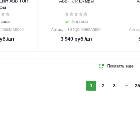
цвет ABB TUR
ABB TUR шкафы
A
афы
 заказ
Под заказ
Q008545A0000
Артикул: 1STQ008692A0000
Артик
уб.
/шт
3 940
руб.
/шт
Показать еще
1
2
3
25