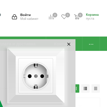
0
Войти
Корзина
0
0
0
пуста
Мой кабинет
плата и доставка
Контакты
наличию