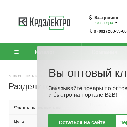
Ваш регион
Краснодар
8 (861) 203-53-00
Каталог
Компания
Вы оптовый кл
Каталог
-
Щиты и шкафы, шинопровод
-
Корпуса шкафов сборной ко
Разделительная перегородк
Заказывайте товары по опто
и быстро на портале B2B!
По хитам
По но
Фильтр по параметрам
Цена
Остаться на сайте
Пе