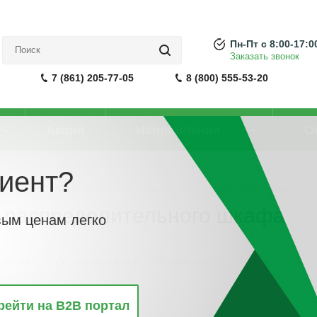
Пн-Пт с 8:00-17:0
Заказать звонок
7 (861) 205-77-05
8 (800) 555-53-20
Акции
Направления
О
иент?
нструкции
-
Разделительная перегородка распределительного шкафа
а распределительного шкафа
вым ценам легко
винкам
По популярности
По алфавиту
По цене
По 
рейти на B2B портал