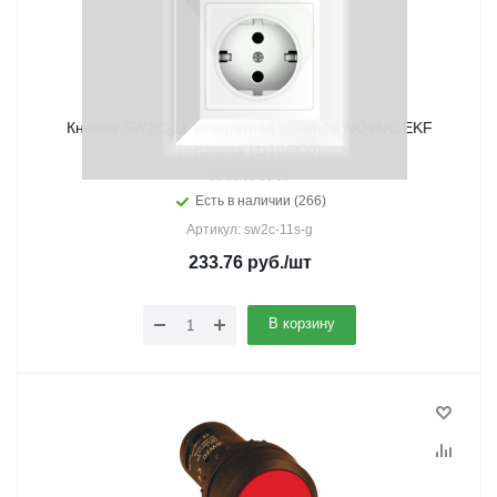
Кнопка SW2C-11 возвратная зеленая NO+NC EKF
PROxima (1/10/900)
Есть в наличии (266)
Артикул: sw2c-11s-g
233.76
руб.
/шт
В корзину