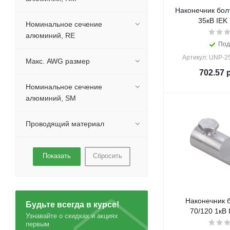
Наконечник бол
35кВ IEK 
Номинальное сечение
алюминий, RE
Под
Артикул: UNP-2
Макс. AWG размер
702.57
р
Номинальное сечение
алюминий, SМ
Проводящий материал
Сбросить
Наконечник 
Будьте всегда в курсе!
70/120 1кВ 
Узнавайте о скидках и акциях
первым