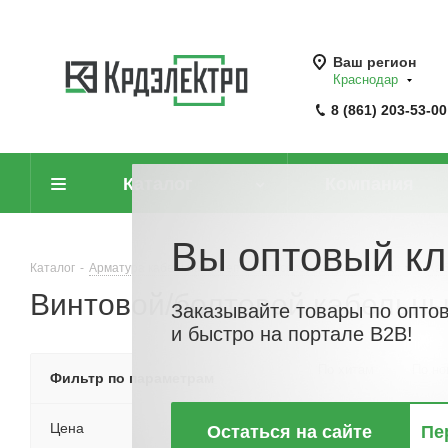
Ваш регион
Краснодар
8 (861) 203-53-00
Каталог
Компания
Вы оптовый кл
Каталог
-
Арматура кабельная, крепеж и аксессуары для кабеля
-
Каб
Винтовой/болтовой кабельны
Заказывайте товары по опто
и быстро на портале B2B!
По хитам
По но
Фильтр по параметрам
Цена
Остаться на сайте
Пе
ХИТ