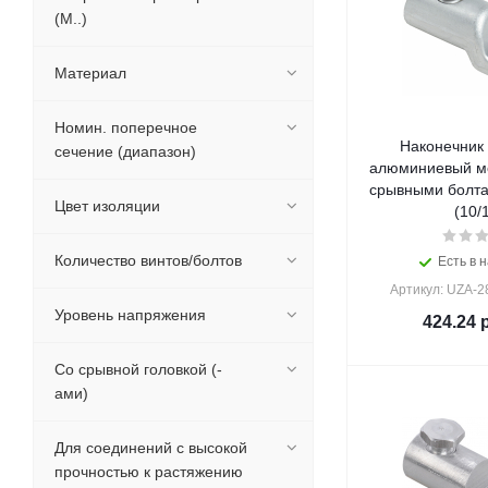
(М..)
Материал
Номин. поперечное
Наконечник
сечение (диапазон)
алюминиевый ме
срывными болта
Цвет изоляции
(10/
Количество винтов/болтов
Есть в н
Артикул: UZA-2
Уровень напряжения
424.24
р
Со срывной головкой (-
ами)
Для соединений с высокой
прочностью к растяжению