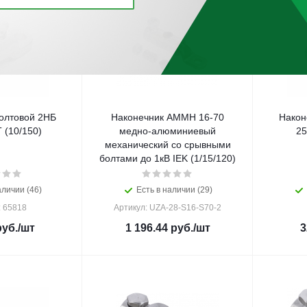
олтовой 2НБ
Наконечник АММН 16-70
Након
 (10/150)
медно-алюминиевый
25
механический со срывными
болтами до 1кВ IEK (1/15/120)
аличии (46)
Есть в наличии (29)
: 65818
Артикул: UZA-28-S16-S70-2
уб.
/шт
1 196.44
руб.
/шт
3