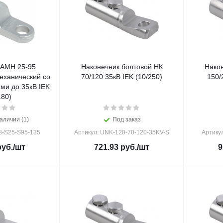
 АМН 25-95
Наконечник болтовой НК
Нако
ханический со
70/120 35кВ IEK (10/250)
150/
ми до 35кВ IEK
180)
аличии (1)
Под заказ
8-S25-S95-135
Артикул: UNK-120-70-120-35KV-S
Артику
уб.
/шт
721.93
руб.
/шт
9