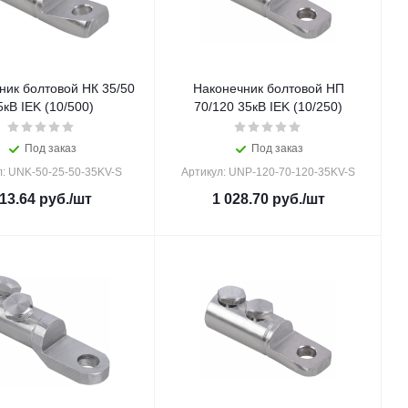
ник болтовой НК 35/50
Наконечник болтовой НП
5кВ IEK (10/500)
70/120 35кВ IEK (10/250)
Под заказ
Под заказ
л: UNK-50-25-50-35KV-S
Артикул: UNP-120-70-120-35KV-S
13.64
руб.
/шт
1 028.70
руб.
/шт