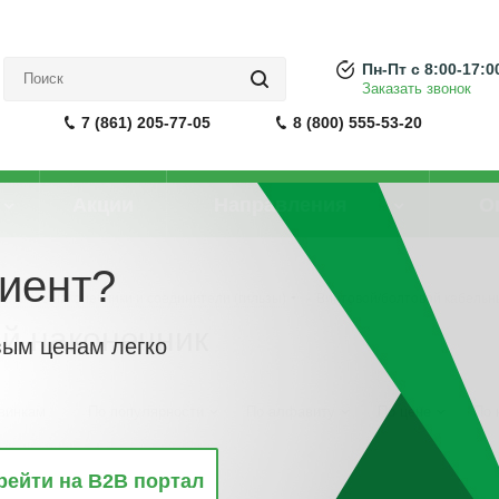
Пн-Пт с 8:00-17:0
Заказать звонок
7 (861) 205-77-05
8 (800) 555-53-20
Акции
Направления
О
иент?
ельные наконечники и соединители (гильзы)
-
Винтовой/болтовой кабельн
й наконечник
вым ценам легко
винкам
По популярности
По алфавиту
По цене
По 
рейти на B2B портал