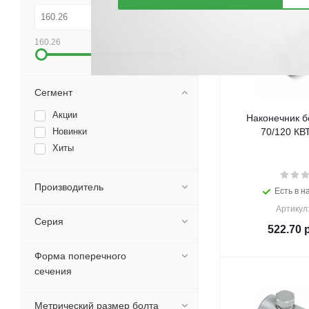
160.26
17378.81
Сегмент
Акции
Наконечник б
Новинки
70/120 КВТ
Хиты
Производитель
Есть в н
Артикул
Серия
522.70
р
Форма поперечного
сечения
Метрический размер болта