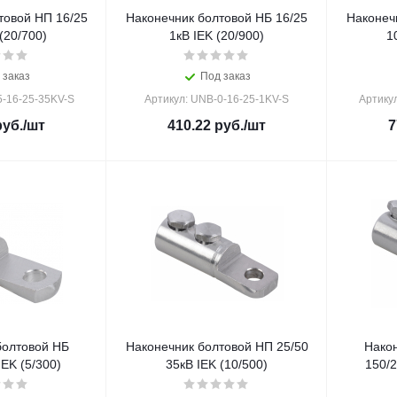
товой НП 16/25
Наконечник болтовой НБ 16/25
Наконеч
(20/700)
1кВ IEK (20/900)
1
 заказ
Под заказ
5-16-25-35KV-S
Артикул: UNB-0-16-25-1KV-S
Артику
уб.
/шт
410.22
руб.
/шт
7
болтовой НБ
Наконечник болтовой НП 25/50
Нако
IEK (5/300)
35кВ IEK (10/500)
150/2