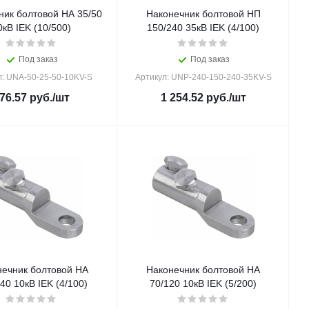
ник болтовой НА 35/50
Наконечник болтовой НП
0кВ IEK (10/500)
150/240 35кВ IEK (4/100)
Под заказ
Под заказ
л: UNA-50-25-50-10KV-S
Артикул: UNP-240-150-240-35KV-S
76.57
руб.
/шт
1 254.52
руб.
/шт
нечник болтовой НА
Наконечник болтовой НА
40 10кВ IEK (4/100)
70/120 10кВ IEK (5/200)