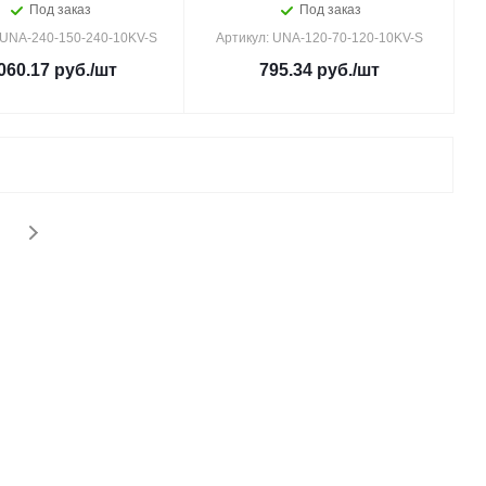
Под заказ
Под заказ
 UNA-240-150-240-10KV-S
Артикул: UNA-120-70-120-10KV-S
060.17
руб.
/шт
795.34
руб.
/шт