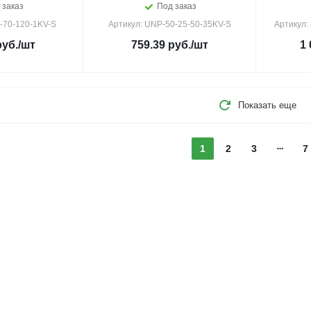
 заказ
Под заказ
-70-120-1KV-S
Артикул: UNP-50-25-50-35KV-S
Артикул:
уб.
/шт
759.39
руб.
/шт
1 
Показать еще
1
2
3
7