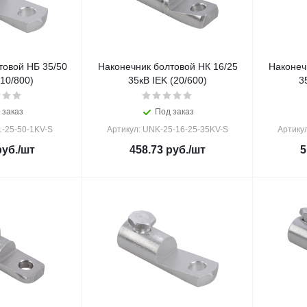
товой НБ 35/50
Наконечник болтовой НК 16/25
Наконеч
(10/800)
35кВ IEK (20/600)
3
 заказ
Под заказ
1-25-50-1KV-S
Артикул: UNK-25-16-25-35KV-S
Артику
уб.
/шт
458.73
руб.
/шт
5