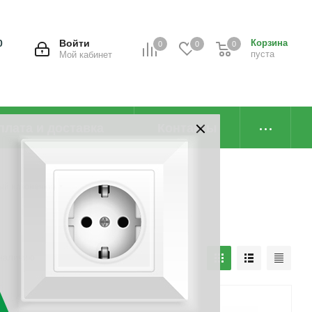
0
Войти
Корзина
0
0
0
пуста
Мой кабинет
плата и доставка
Контакты
ый наконечник
наличию