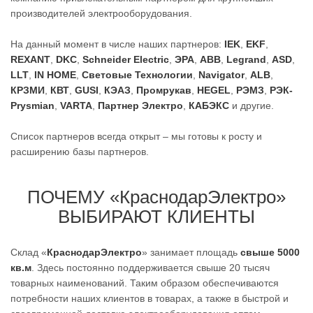
производителей электрооборудования.
На данный момент в числе наших партнеров:
IEK
,
EKF
,
REXANT
,
DKC
,
Schneider Electric
,
ЭРА
,
АВВ
,
Legrand
,
ASD
,
LLT
,
IN HOME
,
Световые Технологии
,
Navigator
,
ALB
,
КРЗМИ
,
КВТ
,
GUSI
,
КЭАЗ
,
Промрукав
,
HEGEL
,
РЭМЗ
,
РЭК-
Prysmian
,
VARTA
,
Партнер Электро
,
КАБЭКС
и другие.
Список партнеров всегда открыт – мы готовы к росту и
расширению базы партнеров.
ПОЧЕМУ «КраснодарЭлектро»
ВЫБИРАЮТ КЛИЕНТЫ
Склад «
КраснодарЭлектро
» занимает площадь
свыше 5000
кв.м
. Здесь постоянно поддерживается свыше 20 тысяч
товарных наименований. Таким образом обеспечиваются
потребности наших клиентов в товарах, а также в быстрой и