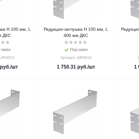
ка H 100 мм, L
Редукция-заглушка H 100 мм, L
Редукция
м ДКС
400 мм ДКС
 заказ
Под заказ
 URH013
Артикул: URH014
руб.
/шт
1 750.31
руб.
/шт
1 