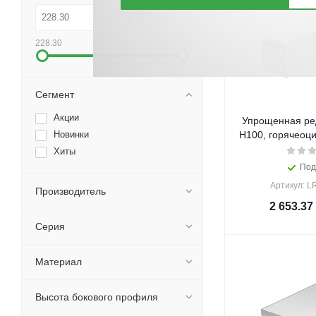
228.30
5781.15
Сегмент
Акции
Упрощенная ре
Новинки
Н100, горячеоц
Хиты
Под
Артикул: 
Производитель
2 653.37
Серия
Материал
Высота бокового профиля