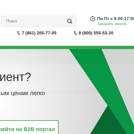
Пн-Пт с 8:00-17:0
Заказать звонок
7 (861) 205-77-05
8 (800) 555-53-20
Акции
Направления
О
иент?
Кабельный лоток лестничный
-
Заглушка торцевая для лестничного кабель
ичного кабельного лотка
вым ценам легко
винкам
По популярности
По алфавиту
По цене
По 
рейти на B2B портал