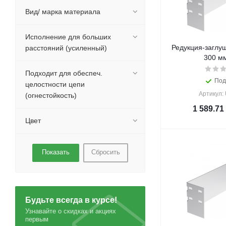
Вид/ марка материала
Исполнение для больших
Редукция-заглуш
расстояний (усиленный)
300 м
Подходит для обеспеч.
Под
целостности цепи
Артикул:
(огнестойкость)
1 589.71
Цвет
Сбросить
Будьте всегда в курсе!
Узнавайте о скидках и акциях
первым