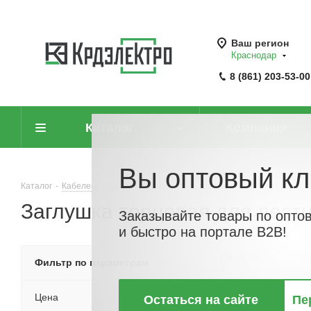
Ваш регион
Краснодар
8 (861) 203-53-00
Каталог
Компания
Вы оптовый кл
Каталог
-
Кабеленесущие системы (системы для прокладки кабеля)
-
Заглушка торцевая для лестн
Заказывайте товары по опто
и быстро на портале B2B!
По хитам
По но
Фильтр по параметрам
Цена
Остаться на сайте
Пе