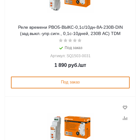
Реле времени РВО5-ВЫКС-0,1с/10дн-8А-230В-DIN
(зад.выкл.-упр.сигн., 0,1с-10дней, 230В AC) TDM
Под заказ
Артикул: SQ1503-0031
1 890
руб.
/шт
Под заказ