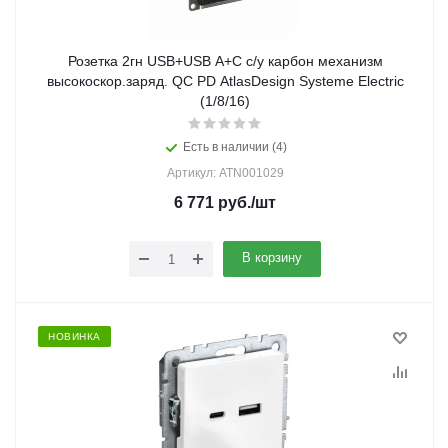
Розетка 2гн USB+USB A+C с/у карбон механизм
высокоскор.заряд. QC PD AtlasDesign Systeme Electric
(1/8/16)
Есть в наличии (4)
Артикул: ATN001029
6 771
руб.
/шт
В корзину
НОВИНКА