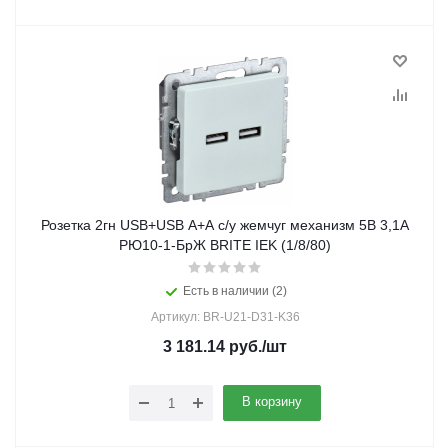
Розетка 2гн USB+USB A+A с/у жемчуг механизм 5В 3,1А
РЮ10-1-БрЖ BRITE IEK (1/8/80)
Есть в наличии (2)
Артикул: BR-U21-D31-K36
3 181.14
руб.
/шт
В корзину