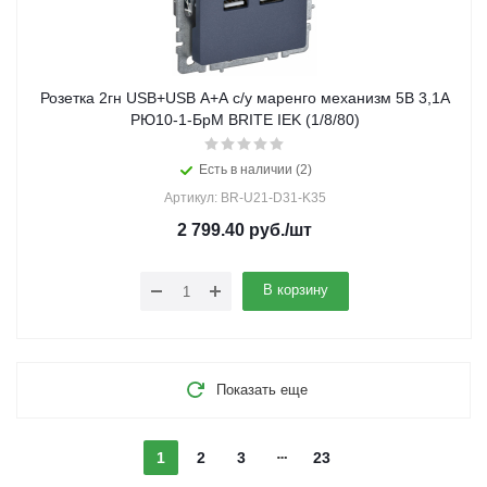
Розетка 2гн USB+USB A+A с/у маренго механизм 5В 3,1А
РЮ10-1-БрМ BRITE IEK (1/8/80)
Есть в наличии (2)
Артикул: BR-U21-D31-K35
2 799.40
руб.
/шт
В корзину
Показать еще
1
2
3
23