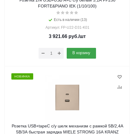
Розетка 2гн USB+USB A+C с/у белый 3,1А FP250
FORTE&PIANO IEK (1/10/100)
Есть в наличии (13)
Артикул: FP-U22-D31-K01
3 921.66
руб.
/шт
В корзину
НОВИНКА
Розетка USB+tapeC с/у шелк механизм с рамкой 5В/2,4А
5В/3А быстрая зарядка MIELE STRONG 16А KRANZ