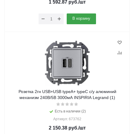
1 592.87
руб.
/шт
В корзину
Розетка 2гн USB+USB typeА+ typeС с/у алюминий
механизм 240В/5В 3000мА INSPIRIA Legrand (1)
Есть в наличии (2)
Артикул: 673762
2 150.38
руб.
/шт