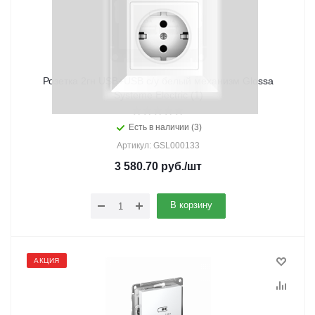
Розетка 2гн USB+USB с/у белый механизм Glossa
Systeme Electric (1)
Есть в наличии (3)
Артикул: GSL000133
3 580.70
руб.
/шт
В корзину
АКЦИЯ