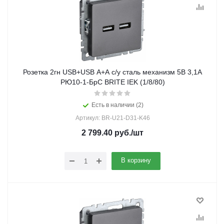
Розетка 2гн USB+USB A+A с/у сталь механизм 5В 3,1А
РЮ10-1-БрС BRITE IEK (1/8/80)
Есть в наличии (2)
Артикул: BR-U21-D31-K46
2 799.40
руб.
/шт
В корзину