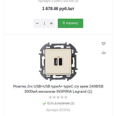
Артикул: E2MR2-20USB-10
1 678.46
руб.
/шт
В корзину
Розетка 2гн USB+USB typeА+ typeС с/у крем 240В/5В
3000мА механизм INSPIRIA Legrand (1)
Есть в наличии (1)
Артикул: 673761