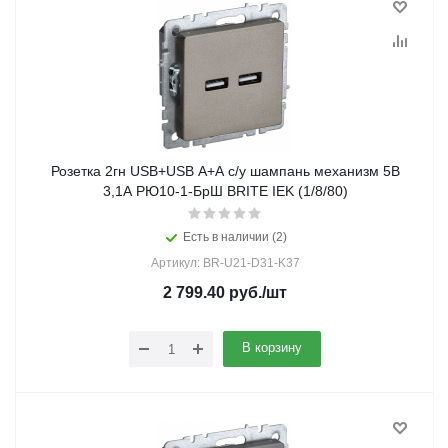
Розетка 2гн USB+USB A+A с/у шампань механизм 5В
3,1А РЮ10-1-БрШ BRITE IEK (1/8/80)
Есть в наличии (2)
Артикул: BR-U21-D31-K37
2 799.40
руб.
/шт
В корзину