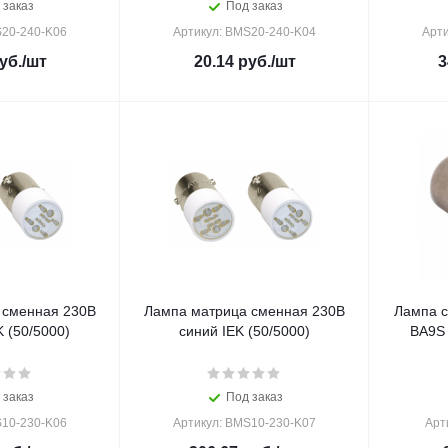
 заказ
Под заказ
S20-240-K06
Артикул: BMS20-240-K04
Арти
уб.
/шт
20.14
руб.
/шт
3
 сменная 230В
Лампа матрица сменная 230В
Лампа с
 (50/5000)
синий IEK (50/5000)
BA9S
 заказ
Под заказ
S10-230-K06
Артикул: BMS10-230-K07
Арт