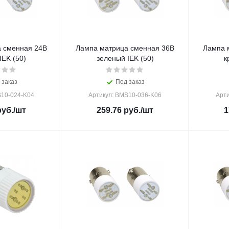
 сменная 24В
Лампа матрица сменная 36В
Лампа 
IEK (50)
зеленый IEK (50)
к
 заказ
Под заказ
S10-024-K04
Артикул: BMS10-036-K06
Арти
уб.
/шт
259.76
руб.
/шт
1