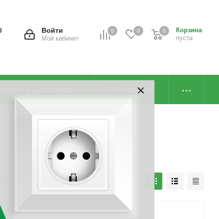
0
Войти
Корзина
0
0
0
пуста
Мой кабинет
плата и доставка
Контакты
наличию