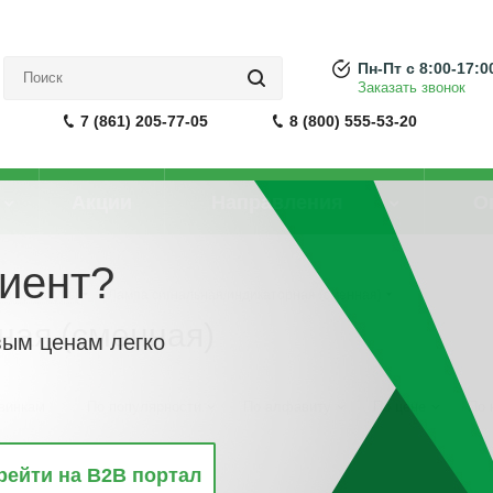
Пн-Пт с 8:00-17:0
Заказать звонок
7 (861) 205-77-05
8 (800) 555-53-20
Акции
Направления
О
иент?
ой арматуры
-
Лампа сигнальная/индикаторная (сменная)
ная (сменная)
вым ценам легко
винкам
По популярности
По алфавиту
По цене
По 
рейти на B2B портал