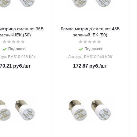
матрица сменная 36В
Лампа матрица сменная 48В
расный IEK (50)
зеленый IEK (50)
Под заказ
Под заказ
кул: BMS10-036-K04
Артикул: BMS10-048-K06
70.21
руб.
/шт
172.87
руб.
/шт