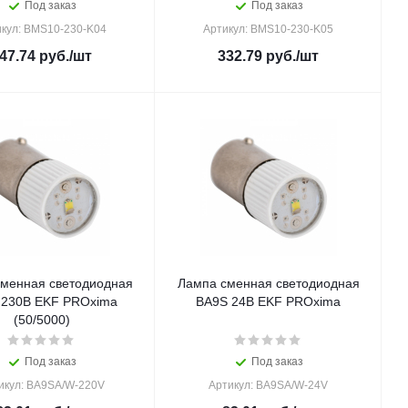
Под заказ
Под заказ
кул: BMS10-230-K04
Артикул: BMS10-230-K05
47.74
руб.
/шт
332.79
руб.
/шт
менная светодиодная
Лампа сменная светодиодная
 230В EKF PROxima
BA9S 24В EKF PROxima
(50/5000)
Под заказ
Под заказ
икул: BA9SA/W-220V
Артикул: BA9SA/W-24V