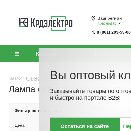
Ваш регион
Краснодар
8 (861) 203-53-00
Каталог
Компания
Вы оптовый кл
Каталог
-
Низковольтное оборудование
-
Компоненты светосигнальн
Лампа сигнальная/индикатор
Заказывайте товары по опто
и быстро на портале B2B!
По хитам
По но
Фильтр по параметрам
Цена
Остаться на сайте
Пе
АКЦИЯ