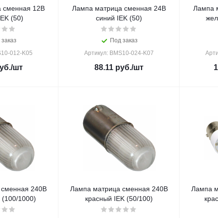
 сменная 12В
Лампа матрица сменная 24В
Лампа 
EK (50)
синий IEK (50)
жел
 заказ
Под заказ
S10-012-K05
Артикул: BMS10-024-K07
Арти
уб.
/шт
88.11
руб.
/шт
1
 сменная 240В
Лампа матрица сменная 240В
Лампа м
 (100/1000)
красный IEK (50/100)
крас