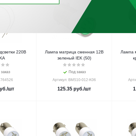
дсветки 220В
Лампа матрица сменная 12В
Лампа 
KA
зеленый IEK (50)
к
 заказ
Под заказ
 764526
Артикул: BMS10-012-K06
Арти
уб.
/шт
125.35
руб.
/шт
1