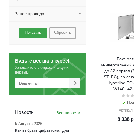
Запас провода
Сбросить
Бокс опт
Будьте всегда в курсе!
универсальный н
Узнавайте о скидках и акциях
до 32 портов (
первым
ST, FC), со сп
Hyperline FO
W140H42-
Под
Артикул:
Новости
Все новости
8 338
р
5 Августа 2026
Как выбрать дифавтомат для