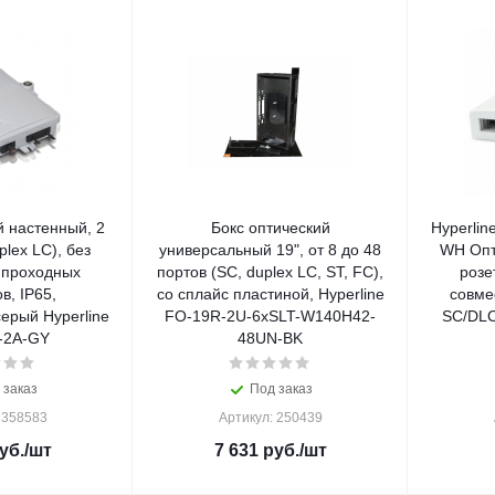
й настенный, 2
Бокс оптический
Hyperli
plex LC), без
универсальный 19", от 8 до 48
WH Опт
 проходных
портов (SC, duplex LC, ST, FC),
розе
в, IP65,
со сплайс пластиной, Hyperline
совме
ерый Hyperline
FO-19R-2U-6xSLT-W140H42-
SC/DLC
-2A-GY
48UN-BK
 заказ
Под заказ
 358583
Артикул: 250439
уб.
/шт
7 631
руб.
/шт