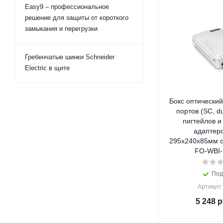
Easy9 – профессиональное
решение для защиты от короткого
замыкания и перегрузки
Гребенчатые шинки Schneider
Electric в щите
Бокс оптический
портов (SC, du
пигтейлов и
адаптеро
295х240х85мм с
FO-WBI-
Под
Артикул:
5 248
р