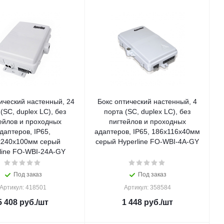
ический настенный, 24
Бокс оптический настенный, 4
(SC, duplex LC), без
порта (SC, duplex LC), без
ейлов и проходных
пигтейлов и проходных
даптеров, IP65,
адаптеров, IP65, 186х116х40мм
х240х100мм серый
серый Hyperline FO-WBI-4A-GY
line FO-WBI-24A-GY
Под заказ
Под заказ
Артикул: 418501
Артикул: 358584
5 408
руб.
/шт
1 448
руб.
/шт