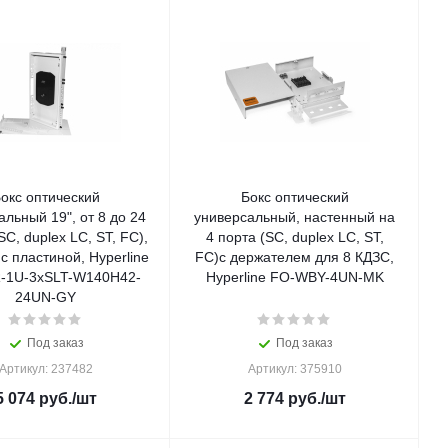
окс оптический
Бокс оптический
альный 19", от 8 до 24
универсальный, настенный на
SC, duplex LC, ST, FC),
4 порта (SC, duplex LC, ST,
с пластиной, Hyperline
FC)с держателем для 8 КДЗС,
-1U-3xSLT-W140H42-
Hyperline FO-WBY-4UN-MK
24UN-GY
Под заказ
Под заказ
Артикул: 237482
Артикул: 375910
5 074
руб.
/шт
2 774
руб.
/шт