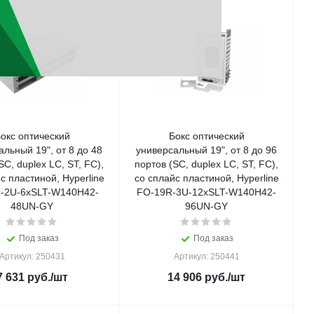
окс оптический
Бокс оптический
альный 19", от 8 до 48
универсальный 19", от 8 до 96
SC, duplex LC, ST, FC),
портов (SC, duplex LC, ST, FC),
с пластиной, Hyperline
со сплайс пластиной, Hyperline
-2U-6xSLT-W140H42-
FO-19R-3U-12xSLT-W140H42-
48UN-GY
96UN-GY
Под заказ
Под заказ
Артикул: 250431
Артикул: 250441
7 631
руб.
/шт
14 906
руб.
/шт