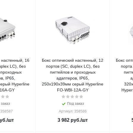
 настенный, 16
Бокс оптический настенный, 12
Бокс опт
plex LC), без
портов (SC, duplex LC), без
порта 
 проходных
пигтейлов и проходных
пигт
в, IP65,
адаптеров, IP65,
а
ерый Hyperline
250х190х39мм серый Hyperline
320
16A-GY
FO-WBI-12A-GY
Hyper
 заказ
Под заказ
 358587
Артикул: 358586
уб.
/шт
3 982
руб.
/шт