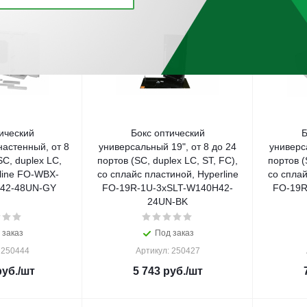
ический
Бокс оптический
Б
астенный, от 8
универсальный 19", от 8 до 24
универс
SC, duplex LC,
портов (SC, duplex LC, ST, FC),
портов (
rline FO-WBX-
со сплайс пластиной, Hyperline
со сплай
42-48UN-GY
FO-19R-1U-3xSLT-W140H42-
FO-19R
24UN-BK
 заказ
Под заказ
 250444
Артикул: 250427
уб.
/шт
5 743
руб.
/шт