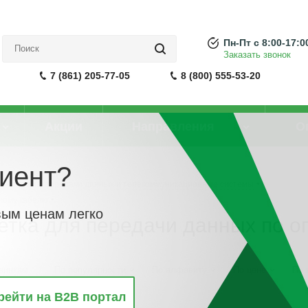
Пн-Пт с 8:00-17:0
Заказать звонок
7 (861) 205-77-05
8 (800) 555-53-20
Акции
Направления
О
иент?
-
Системы передачи данных и телекоммуникационные системы
-
ному кабелю
вым ценам легко
етка для передачи данных по 
винкам
По популярности
По алфавиту
По цене
По 
рейти на B2B портал