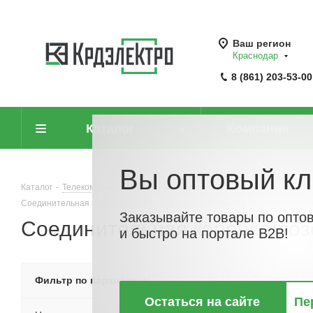
Ваш регион
Краснодар
8 (861) 203-53-00
Каталог
Компания
Вы оптовый кл
Каталог
-
Телекоммуникационные, антенные и спутниковые системы
Соединительная коробка/розетка для передачи данных по оптоволокон
Заказывайте товары по опто
Соединительная коробка/роз
и быстро на портале B2B!
По хитам
По но
Фильтр по параметрам
Остаться на сайте
Пе