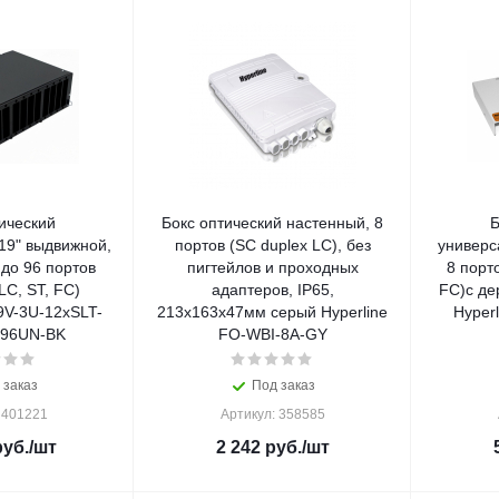
ический
Бокс оптический настенный, 8
Б
19" выдвижной,
портов (SC duplex LC), без
универс
 до 96 портов
пигтейлов и проходных
8 порто
LC, ST, FC)
адаптеров, IP65,
FC)с де
9V-3U-12xSLT-
213х163х47мм серый Hyperline
Hyper
96UN-BK
FO-WBI-8A-GY
 заказ
Под заказ
 401221
Артикул: 358585
уб.
/шт
2 242
руб.
/шт