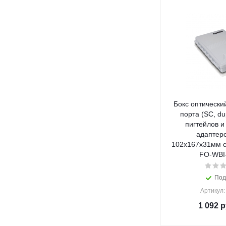
Бокс оптически
порта (SC, du
пигтейлов и
адаптеро
102х167х31мм с
FO-WBI
Под
Артикул:
1 092
р