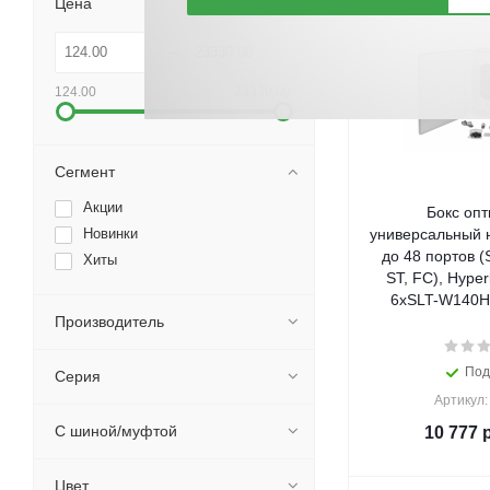
Цена
124.00
23330.00
Сегмент
Акции
Бокс опт
Новинки
универсальный н
до 48 портов (
Хиты
ST, FC), Hype
6xSLT-W140H
Производитель
Под
Серия
Артикул:
С шиной/муфтой
10 777
р
Цвет