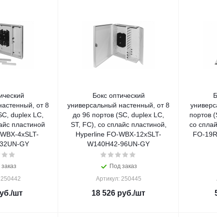
ический
Бокс оптический
Б
астенный, от 8
универсальный настенный, от 8
универс
SC, duplex LC,
до 96 портов (SC, duplex LC,
портов (
лайс пластиной
ST, FC), со сплайс пластиной,
со сплай
-WBX-4xSLT-
Hyperline FO-WBX-12xSLT-
FO-19R
32UN-GY
W140H42-96UN-GY
 заказ
Под заказ
 250442
Артикул: 250445
уб.
/шт
18 526
руб.
/шт