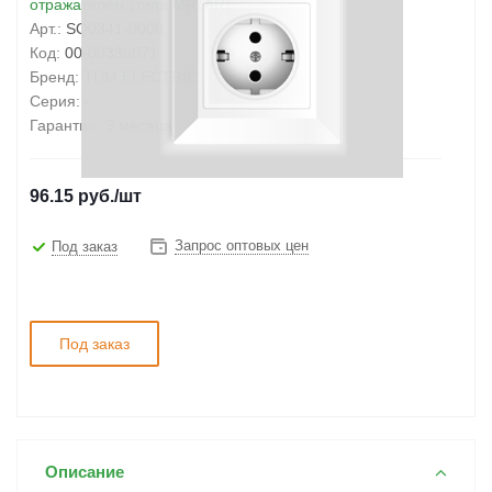
отражателем (типа MR, AR)
Арт.:
SQ0341-0006
Код:
00-00336071
Бренд:
TDM ELECTRIC
Серия:
-
Гарантия:
3 месяца
96.15
руб.
/шт
Запрос оптовых цен
Под заказ
Под заказ
Описание