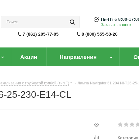
Пн-Пт с 8:00-17:0
Заказать звонок
7 (861) 205-77-05
8 (800) 555-53-20
Акции
Направления
О
иент?
акаливания с трубчатой колбой (тип T)
-
Лампа Navigator 61 204 NI-T26-25
26-25-230-E14-CL
вым ценам легко
рейти на B2B портал
Категория