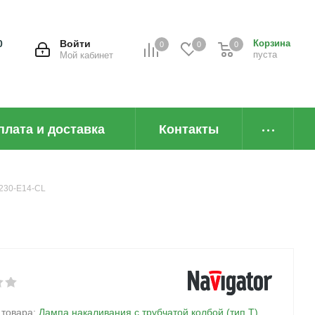
0
Войти
Корзина
0
0
0
пуста
Мой кабинет
плата и доставка
Контакты
-230-E14-CL
 товара:
Лампа накаливания с трубчатой колбой (тип T)