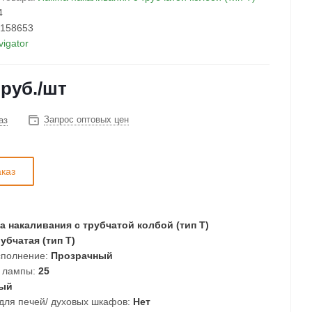
4
158653
vigator
руб.
/шт
Запрос оптовых цен
аз
аказ
 накаливания с трубчатой колбой (тип T)
убчатая (тип T)
полнение:
Прозрачный
 лампы:
25
ый
для печей/ духовых шкафов:
Нет