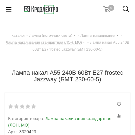
0
8 (861) 203-53-00
7 (861) 205-77-05
8 (800) 555-53-20
Каталог
-
Лампы (источники света)
-
Лампы накаливания
-
Пн-Пт с 8:00-17:00
Лампа накаливания стандартная (ЛОН, МО)
-
Лампа накал A55 240В
Заказать звонок
60Вт Е27 frosted Jazzway (БМТ 230-60-5)
Лампа накал A55 240В 60Вт Е27 frosted
Jazzway (БМТ 230-60-5)
Категория товара:
Лампа накаливания стандартная
(ЛОН, МО)
Арт.:
.3320423