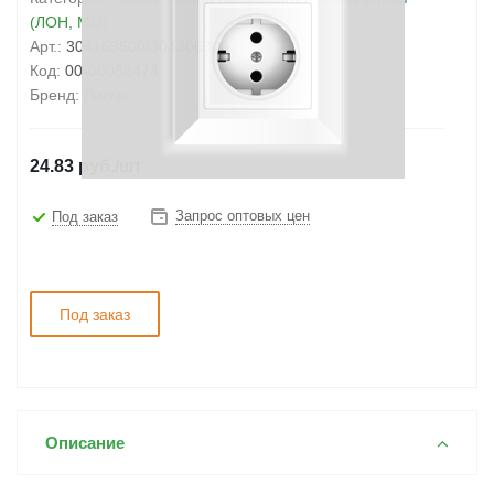
(ЛОН, МО)
Арт.:
304169500\304306300
Код:
00-00088474
Бренд:
Лисма
24.83
руб.
/шт
Запрос оптовых цен
Под заказ
Под заказ
Описание