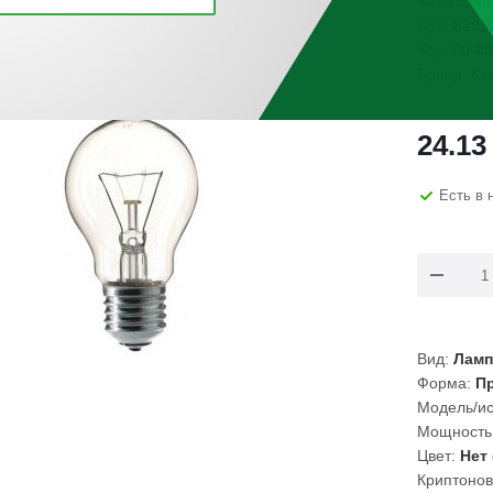
Категория
Арт.:
8101
Код:
00-00
Бренд:
Ка
24.13
Есть в 
Вид:
Лампа
Форма:
Пр
Модель/ис
Мощность
Цвет:
Нет 
Криптонов