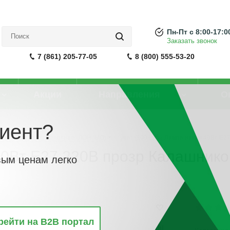
Пн-Пт с 8:00-17:0
Заказать звонок
7 (861) 205-77-05
8 (800) 555-53-20
Акции
Направления
О
иент?
акаливания стандартная (ЛОН, МО)
-
упак (100 шт) - Лампа накал 40Вт E2
 40Вт E27 220В прозр Калашнико
вым ценам легко
рейти на B2B портал