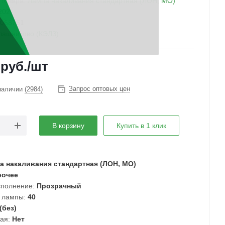
 товара:
Лампа накаливания стандартная (ЛОН, МО)
202
068761
лашниково (КЭЛЗ)
руб.
/шт
Запрос оптовых цен
наличии
(2984)
В корзину
Купить в 1 клик
 накаливания стандартная (ЛОН, МО)
очее
полнение:
Прозрачный
 лампы:
40
(без)
ая:
Нет