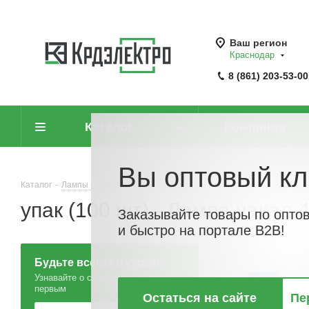
Ваш регион
Краснодар
8 (861) 203-53-00
Каталог
Компания
Вы оптовый кл
Каталог
-
Лампы (источники света)
-
Лампы накаливания
-
Лампа н
упак (100 шт) - Лампа накал
Заказывайте товары по опто
и быстро на портале B2B!
Будьте всегда в курсе!
Узнавайте о скидках и акциях
ХИТ
первым
Остаться на сайте
Пе