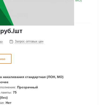
 товара:
Лампа накаливания стандартная (ЛОН, МО)
402
0004097
лашниково (КЭЛЗ)
руб.
/шт
Запрос оптовых цен
аз
аказ
 накаливания стандартная (ЛОН, МО)
очее
полнение:
Прозрачный
 лампы:
75
(без)
ая:
Нет