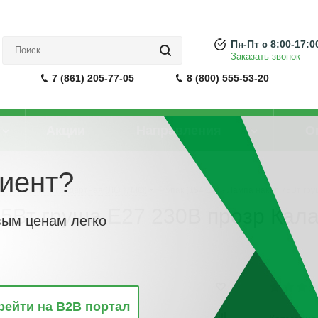
Пн-Пт с 8:00-17:0
Заказать звонок
7 (861) 205-77-05
8 (800) 555-53-20
Акции
Направления
О
иент?
акаливания стандартная (ЛОН, МО)
-
упак (154 шт) - Лампа накал 75Вт гр
 75Вт груша E27 230В прозр Кал
вым ценам легко
рейти на B2B портал