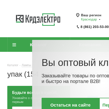
Ваш регион
Краснодар
8 (861) 203-53-00
Каталог
Компания
Вы оптовый кл
Каталог
-
Лампы (источники света)
-
Лампы накаливания
-
Лампа н
упак (154 шт) - Лампа накал
Заказывайте товары по опто
и быстро на портале B2B!
Будьте всегда в курсе!
Узнавайте о скидках и акциях
ХИТ
первым
Остаться на сайте
Пе