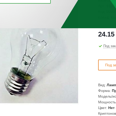
Категория
Арт.:
8101
Код:
0000
Бренд:
Ка
24.15
Под зак
Под з
Вид:
Лампа
Форма:
Пр
Модель/ис
Мощность
Цвет:
Нет 
Криптонов