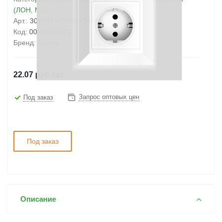
(ЛОН, МО)
Арт.:
303393400/303456600
Код:
00-00088471
Бренд:
Лисма
22.07
руб.
/шт
Запрос оптовых цен
Под заказ
Под заказ
Описание