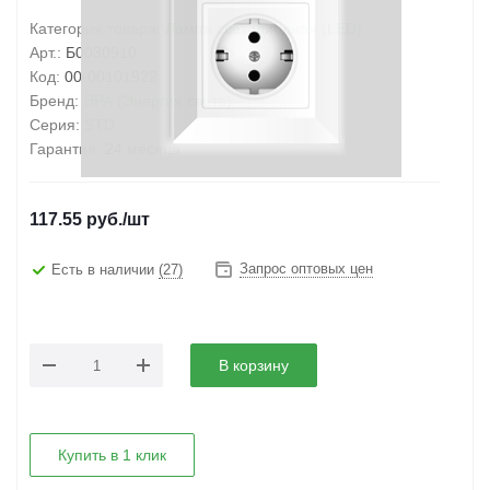
Категория товара:
Лампа светодиодная (LED)
Арт.:
Б0030910
Код:
00-00101922
Бренд:
ЭРА (Энергия света)
Серия:
STD
Гарантия:
24 месяца
117.55
руб.
/шт
Запрос оптовых цен
Есть в наличии
(27)
В корзину
Купить в 1 клик