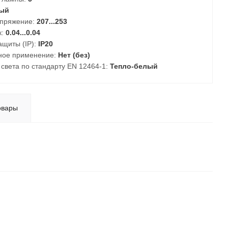
ый
пряжение:
207...253
к:
0.04...0.04
ащиты (IP):
IP20
ное применение:
Нет (без)
 света по стандарту EN 12464-1:
Тепло-белый
овары