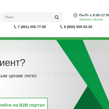
Пн-Пт с 8:00-17:0
Заказать звонок
7 (861) 205-77-05
8 (800) 555-53-20
Акции
Направления
О
иент?
 светодиодная (LED)
-
Лампа светодиод 5Вт шар Е14 3000К 450Лм филамен
4 3000К 450Лм филамент проз
вым ценам легко
рейти на B2B портал