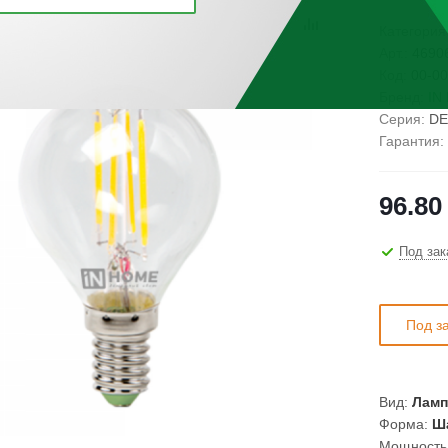
Категория
Арт.:
4690
Код:
00-00
Бренд:
IN
Серия:
DE
Гарантия:
96.80
Под зак
Под з
Вид:
Ламп
Форма:
Ша
Мощность