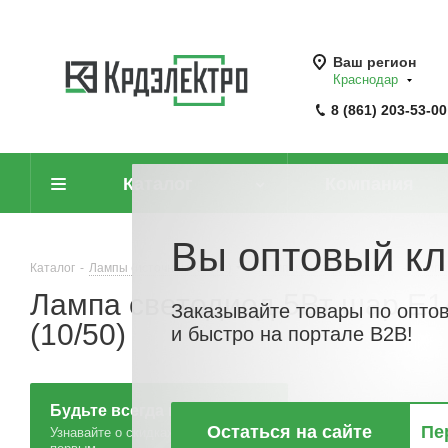
Ваш регион
Краснодар
8 (861) 203-53-00
Каталог
Компания
Вы оптовый кл
Каталог
-
Лампы (источники света)
-
Лампы светодиодные
-
Лампа
Лампа светодиод 5Вт шар Е1
Заказывайте товары по опто
(10/50)
и быстро на портале B2B!
Будьте всегда в курсе!
Остаться на сайте
Пе
Узнавайте о скидках и акциях