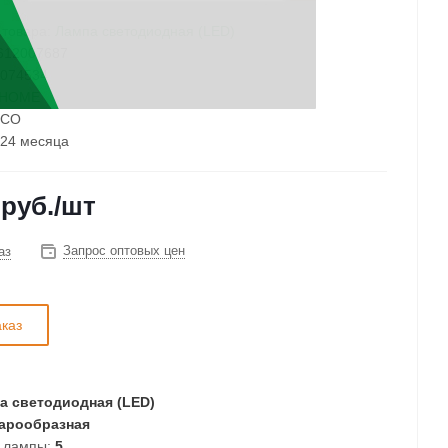
 товара:
Лампа светодиодная (LED)
612007687
074534
 HOME
CO
24 месяца
руб.
/шт
Запрос оптовых цен
аз
аказ
а светодиодная (LED)
рообразная
 лампы:
5