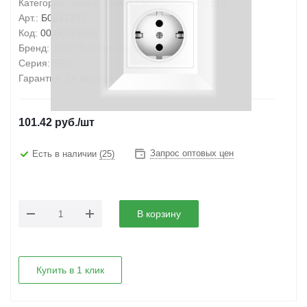
Категория товара:
Лампа светодиодная (LED)
Арт.:
Б0017232
Код:
00-00101981
Бренд:
ЭРА (Энергия света)
Серия:
STD
Гарантия:
24 месяца
101.42
руб.
/шт
Запрос оптовых цен
Есть в наличии
(25)
В корзину
Купить в 1 клик