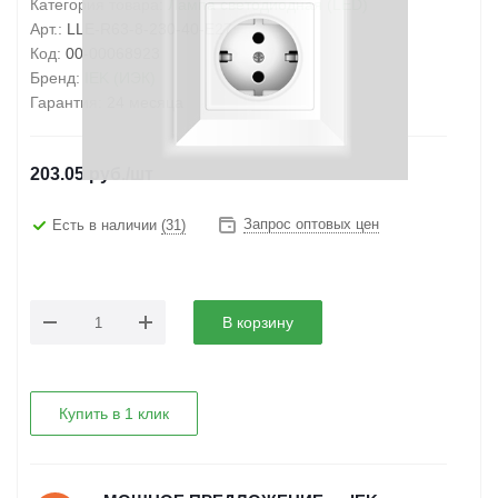
Категория товара:
Лампа светодиодная (LED)
Арт.:
LLE-R63-8-230-40-E27
Код:
00-00068923
Бренд:
IEK (ИЭК)
Гарантия:
24 месяца
203.05
руб.
/шт
Запрос оптовых цен
Есть в наличии
(31)
В корзину
Купить в 1 клик