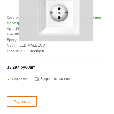
Категория товара:
Светильник (электрический блок) для
магистральных систем световых линий
Арт.:
1598000470
Код:
00-00184418
Бренд:
Световые Технологии
Серия:
LED MALL ECO
Гарантия:
36 месяцев
33 297
руб.
/шт
Запрос оптовых цен
Под заказ
Под заказ