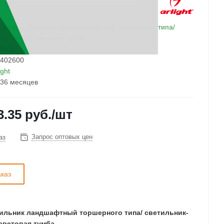
 товара:
Светильник ландшафтный торшерного типа/
к-столбик/ световая тумба
5(1)
402600
ight
36 месяцев
3.35
руб.
/шт
Запрос оптовых цен
аз
аказ
ильник ландшафтный торшерного типа/ светильник-
 световая тумба