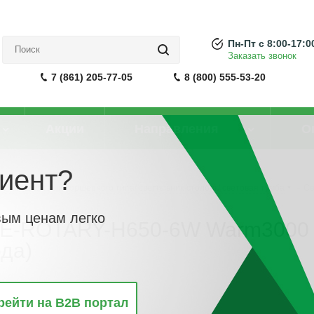
Пн-Пт с 8:00-17:0
Заказать звонок
7 (861) 205-77-05
8 (800) 555-53-20
Акции
Направления
О
иент?
 ландшафтный торшерного типа/ светильник-столбик/ световая тумба
-
Св
вым ценам легко
-ROTARY-H650-6W Warm3000 (B
ода)
рейти на B2B портал