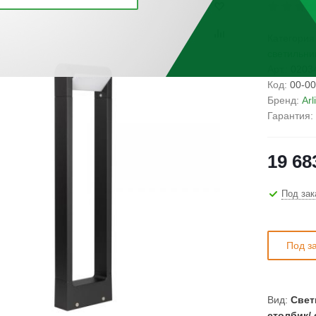
Категория
светильни
Арт.:
02034
Код:
00-00
Бренд:
Arl
Гарантия:
19 68
Под зак
Под з
Вид:
Свет
столбик/