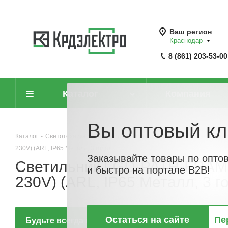
Ваш регион
Краснодар
8 (861) 203-53-00
Каталог
Компания
Вы оптовый кл
Каталог
-
Светотехника
-
Светильники ландшафтные
-
Светильник
230V) (ARL, IP65 Металл, 3 года)
Заказывайте товары по опто
Светильник LGD-PATH-FRAME
и быстро на портале B2B!
230V) (ARL, IP65 Металл, 3 г
Остаться на сайте
Пе
Будьте всегда в курсе!