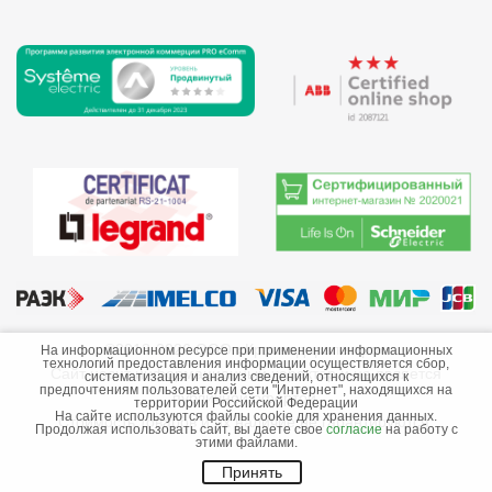
©2013-2026 ООО «Краснодарэлектро»
На информационном ресурсе при применении информационных
технологий предоставления информации осуществляется сбор,
Сайт носит информационный характер и не является
систематизация и анализ сведений, относящихся к
предпочтениям пользователей сети "Интернет", находящихся на
публичной офертой.
территории Российской Федерации
На сайте используются файлы cookie для хранения данных.
Стоимость товаров и их наличие не гарантируются.
Продолжая использовать сайт, вы даете свое
согласие
на работу с
этими файлами.
Принять